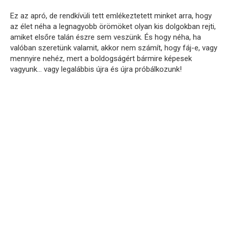
Ez az apró, de rendkívüli tett emlékeztetett minket arra, hogy
az élet néha a legnagyobb örömöket olyan kis dolgokban rejti,
amiket elsőre talán észre sem veszünk. És hogy néha, ha
valóban szeretünk valamit, akkor nem számít, hogy fáj-e, vagy
mennyire nehéz, mert a boldogságért bármire képesek
vagyunk… vagy legalábbis újra és újra próbálkozunk!