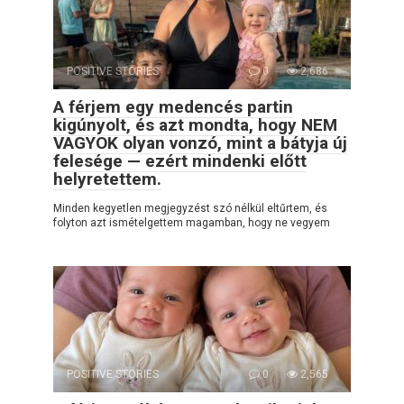
POSITIVE STORIES
0
2,686
A férjem egy medencés partin
kigúnyolt, és azt mondta, hogy NEM
VAGYOK olyan vonzó, mint a bátyja új
felesége — ezért mindenki előtt
helyretettem.
Minden kegyetlen megjegyzést szó nélkül eltűrtem, és
folyton azt ismételgettem magamban, hogy ne vegyem
POSITIVE STORIES
0
2,565