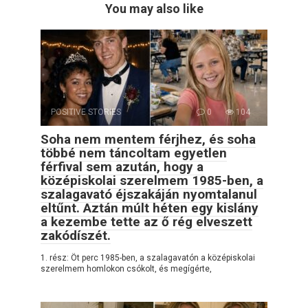
You may also like
POSITIVE STORIES
0
104
Soha nem mentem férjhez, és soha
többé nem táncoltam egyetlen
férfival sem azután, hogy a
középiskolai szerelmem 1985-ben, a
szalagavató éjszakáján nyomtalanul
eltűnt. Aztán múlt héten egy kislány
a kezembe tette az ő rég elveszett
zakódíszét.
1. rész: Öt perc 1985-ben, a szalagavatón a középiskolai
szerelmem homlokon csókolt, és megígérte,