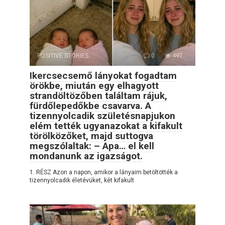
POSITIVE STORIES
0
497
Ikercsecsemő lányokat fogadtam
örökbe, miután egy elhagyott
strandöltözőben találtam rájuk,
fürdőlepedőkbe csavarva. A
tizennyolcadik születésnapjukon
elém tették ugyanazokat a kifakult
törölközőket, majd suttogva
megszólaltak: – Apa… el kell
mondanunk az igazságot.
1. RÉSZ Azon a napon, amikor a lányaim betöltötték a
tizennyolcadik életévüket, két kifakult