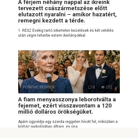
A férjem néhány nappal az ikreink
tervezett császármetszése előtt
elutazott nyaralni – amikor hazatért,
remegni kezdett a térde.
1. RÉSZ Évekig tartó sikertelen kezelések és két vetélés
után végre teherbe estem ikerlányokkal.
POSITIVE STORIES
0
272
A fiam menyasszonya leborotválta a
fejemet, ezért visszavontam a 120
millió dolláros örökségüket.
Apám ügyvédje egy szerda reggelen hívott fel, miközben a
kórház parkolójában álltam, és újra