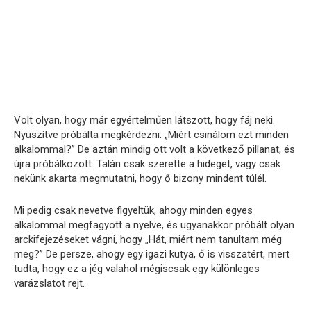
Volt olyan, hogy már egyértelműen látszott, hogy fáj neki.
Nyüszítve próbálta megkérdezni: „Miért csinálom ezt minden
alkalommal?” De aztán mindig ott volt a következő pillanat, és
újra próbálkozott. Talán csak szerette a hideget, vagy csak
nekünk akarta megmutatni, hogy ő bizony mindent túlél.
Mi pedig csak nevetve figyeltük, ahogy minden egyes
alkalommal megfagyott a nyelve, és ugyanakkor próbált olyan
arckifejezéseket vágni, hogy „Hát, miért nem tanultam még
meg?” De persze, ahogy egy igazi kutya, ő is visszatért, mert
tudta, hogy ez a jég valahol mégiscsak egy különleges
varázslatot rejt.