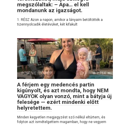
megszólaltak: – Apa… el kell
mondanunk az igazságot.
1. RÉSZ Azon a napon, amikor a lányaim betöltötték a
tizennyolcadik életévüket, két kifakult
POSITIVE STORIES
0
2,764
A férjem egy medencés partin
kigúnyolt, és azt mondta, hogy NEM
VAGYOK olyan vonzó, mint a bátyja új
felesége — ezért mindenki előtt
helyretettem.
Minden kegyetlen megjegyzést szó nélkül eltűrtem, és
folyton azt ismételgettem magamban, hogy ne vegyem