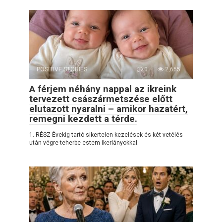
POSITIVE STORIES
0
2,655
A férjem néhány nappal az ikreink
tervezett császármetszése előtt
elutazott nyaralni – amikor hazatért,
remegni kezdett a térde.
1. RÉSZ Évekig tartó sikertelen kezelések és két vetélés
után végre teherbe estem ikerlányokkal.