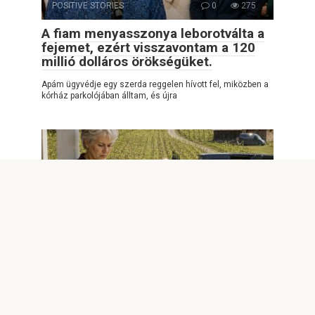
POSITIVE STORIES
0
275
A fiam menyasszonya leborotválta a
fejemet, ezért visszavontam a 120
millió dolláros örökségüket.
Apám ügyvédje egy szerda reggelen hívott fel, miközben a
kórház parkolójában álltam, és újra
POSITIVE STORIES
0
2,671
A lányom kitiltott az esküvőjéről,
miután egy nyolcmillió dolláros
szőlőbirtokot ajándékoztam neki
1. rész: Kitiltva a saját szőlőbirtokomról A virágkötő miatt
hívtam fel a lányomat. Négy