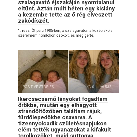
szalagavató éjszakáján nyomtalanul
eltűnt. Aztán múlt héten egy kislány
a kezembe tette az ő rég elveszett
zakódíszét.
1. rész: Öt perc 1985-ben, a szalagavatón a középiskolai
szerelmem homlokon csókolt, és megígérte,
POSITIVE STORIES
0
532
Ikercsecsemő lányokat fogadtam
örökbe, miután egy elhagyott
strandöltözőben találtam rájuk,
fürdőlepedőkbe csavarva. A
tizennyolcadik születésnapjukon
elém tették ugyanazokat a kifakult
törölközőket, majd suttogva