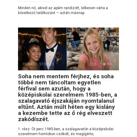
Minden nő, akivel az apám randizott, lelkesen várta a
következő találkozást — aztán másnap
POSITIVE STORIES
0
90
Soha nem mentem férjhez, és soha
többé nem táncoltam egyetlen
férfival sem azután, hogy a
középiskolai szerelmem 1985-ben, a
szalagavató éjszakáján nyomtalanul
eltűnt. Aztán múlt héten egy kislány
a kezembe tette az ő rég elveszett
zakódíszét.
1. rész: Öt perc 1985-ben, a szalagavatón a középiskolai
szerelmem homlokon csókolt, és megígérte,