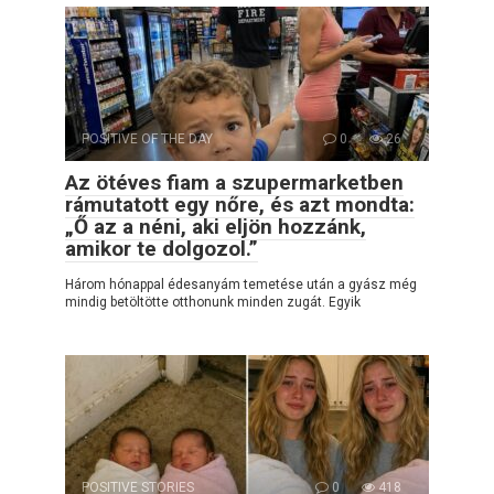
POSITIVE OF THE DAY
0
26
Az ötéves fiam a szupermarketben
rámutatott egy nőre, és azt mondta:
„Ő az a néni, aki eljön hozzánk,
amikor te dolgozol.”
Három hónappal édesanyám temetése után a gyász még
mindig betöltötte otthonunk minden zugát. Egyik
POSITIVE STORIES
0
418