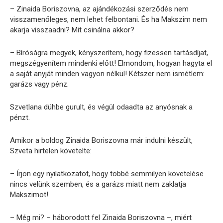
– Zinaida Boriszovna, az ajándékozási szerződés nem
visszamenőleges, nem lehet felbontani. És ha Makszim nem
akarja visszaadni? Mit csinálna akkor?
– Bíróságra megyek, kényszerítem, hogy fizessen tartásdíjat,
megszégyenítem mindenki előtt! Elmondom, hogyan hagyta el
a saját anyját minden vagyon nélkül! Kétszer nem ismétlem:
garázs vagy pénz.
Szvetlana dühbe gurult, és végül odaadta az anyósnak a
pénzt.
Amikor a boldog Zinaida Boriszovna már indulni készült,
Szveta hirtelen követelte:
– Írjon egy nyilatkozatot, hogy többé semmilyen követelése
nincs velünk szemben, és a garázs miatt nem zaklatja
Makszimot!
– Még mi? – háborodott fel Zinaida Boriszovna –, miért