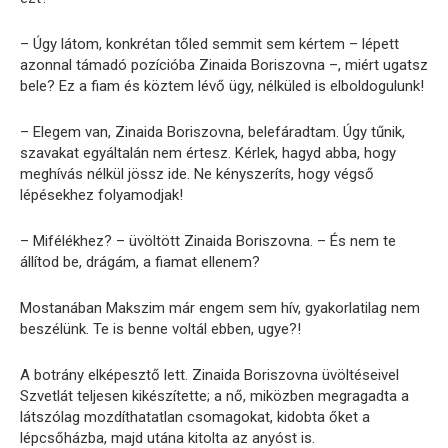
– Úgy látom, konkrétan tőled semmit sem kértem – lépett
azonnal támadó pozícióba Zinaida Boriszovna –, miért ugatsz
bele? Ez a fiam és köztem lévő ügy, nélküled is elboldogulunk!
– Elegem van, Zinaida Boriszovna, belefáradtam. Úgy tűnik,
szavakat egyáltalán nem értesz. Kérlek, hagyd abba, hogy
meghívás nélkül jössz ide. Ne kényszeríts, hogy végső
lépésekhez folyamodjak!
– Mifélékhez? – üvöltött Zinaida Boriszovna. – És nem te
állítod be, drágám, a fiamat ellenem?
Mostanában Makszim már engem sem hív, gyakorlatilag nem
beszélünk. Te is benne voltál ebben, ugye?!
A botrány elképesztő lett. Zinaida Boriszovna üvöltéseivel
Szvetlát teljesen kikészítette; a nő, miközben megragadta a
látszólag mozdíthatatlan csomagokat, kidobta őket a
lépcsőházba, majd utána kitolta az anyóst is.