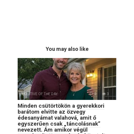
You may also like
POSITIVE OF THE DAY
0
3
Minden csütörtökön a gyerekkori
barátom elvitte az özvegy
édesanyámat valahová, amit ő
egyszerűen csak „táncolásnak”
nevezett. Ám amikor végül