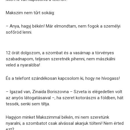
Makszim nem tűrt sokáig:
– Anya, hagyj békén! Már elmondtam, nem fogok a személyi
sofőröd lenni.
12 órát dolgozom, a szombat és a vasárnap a törvényes
szabadnapom, teljesen szeretnék pihenni, nem mászkálni
veled a nyaralóba!
És a telefont szándékosan kapcsolom ki, hogy ne hívogass!
– Igazad van, Zinaida Boriszovna – Szveta is elégedetlen volt
az anyós látogatásaival –, ha szeret kotorászni a földben, hát
tessék, senki sem tiltja.
Hagyjon minket Makszimmal békén, mi nem szeretünk
nyaralni, a szombatot csak alvással akarjuk tölteni! Nem érted
ezt?