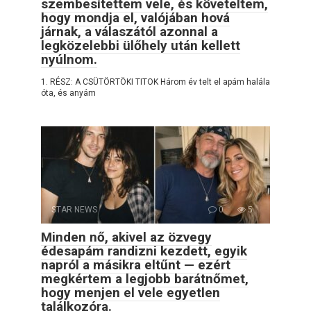
szembesítettem vele, és követeltem,
hogy mondja el, valójában hová
járnak, a válaszától azonnal a
legközelebbi ülőhely után kellett
nyúlnom.
1. RÉSZ: A CSÜTÖRTÖKI TITOK Három év telt el apám halála
óta, és anyám
STAR NEWS
0
5
Minden nő, akivel az özvegy
édesapám randizni kezdett, egyik
napról a másikra eltűnt — ezért
megkértem a legjobb barátnőmet,
hogy menjen el vele egyetlen
találkozóra.