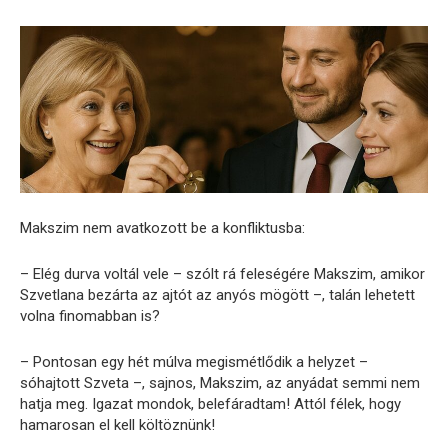
Makszim nem avatkozott be a konfliktusba:
– Elég durva voltál vele – szólt rá feleségére Makszim, amikor
Szvetlana bezárta az ajtót az anyós mögött –, talán lehetett
volna finomabban is?
– Pontosan egy hét múlva megismétlődik a helyzet –
sóhajtott Szveta –, sajnos, Makszim, az anyádat semmi nem
hatja meg. Igazat mondok, belefáradtam! Attól félek, hogy
hamarosan el kell költöznünk!