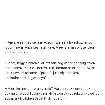
– Anya, én ehhez semmi közöm. Ehhez a lakáshoz nincs
jogom, nem rendelkezhetek vele. A pénzre viszont tényleg
szükségünk van.
Tudom, hogy a nyaralóval játszani fogsz pár hónapig, télen
nem akarsz majd ellenőrizni, rám hárítod a feladatot. Aztán
jön a tavaszi rohanás, áprilistól júniusig nem lesz
szabadnapom. Ugye, anya?
– Miért kell neked ez a nyaraló? Városi vagy, nem fogsz
sokáig a földdel foglalkozni. Nem akarok veszekedni veled, de
ebben a kérdésben Szvetát támogatom!