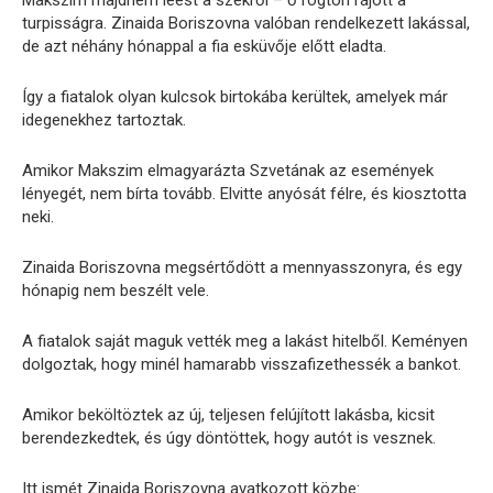
Makszim majdnem leest a székről – ő rögtön rájött a
turpisságra. Zinaida Boriszovna valóban rendelkezett lakással,
de azt néhány hónappal a fia esküvője előtt eladta.
Így a fiatalok olyan kulcsok birtokába kerültek, amelyek már
idegenekhez tartoztak.
Amikor Makszim elmagyarázta Szvetának az események
lényegét, nem bírta tovább. Elvitte anyósát félre, és kiosztotta
neki.
Zinaida Boriszovna megsértődött a mennyasszonyra, és egy
hónapig nem beszélt vele.
A fiatalok saját maguk vették meg a lakást hitelből. Keményen
dolgoztak, hogy minél hamarabb visszafizethessék a bankot.
Amikor beköltöztek az új, teljesen felújított lakásba, kicsit
berendezkedtek, és úgy döntöttek, hogy autót is vesznek.
Itt ismét Zinaida Boriszovna avatkozott közbe: