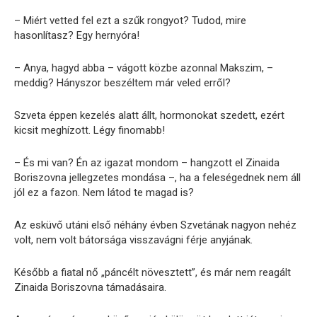
– Miért vetted fel ezt a szűk rongyot? Tudod, mire
hasonlítasz? Egy hernyóra!
– Anya, hagyd abba – vágott közbe azonnal Makszim, –
meddig? Hányszor beszéltem már veled erről?
Szveta éppen kezelés alatt állt, hormonokat szedett, ezért
kicsit meghízott. Légy finomabb!
– És mi van? Én az igazat mondom – hangzott el Zinaida
Boriszovna jellegzetes mondása –, ha a feleségednek nem áll
jól ez a fazon. Nem látod te magad is?
Az esküvő utáni első néhány évben Szvetának nagyon nehéz
volt, nem volt bátorsága visszavágni férje anyjának.
Később a fiatal nő „páncélt növesztett”, és már nem reagált
Zinaida Boriszovna támadásaira.