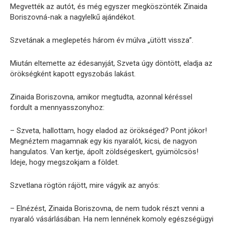
Megvették az autót, és még egyszer megköszönték Zinaida
Boriszovná-nak a nagylelkű ajándékot.
Szvetának a meglepetés három év múlva „ütött vissza”.
Miután eltemette az édesanyját, Szveta úgy döntött, eladja az
örökségként kapott egyszobás lakást.
Zinaida Boriszovna, amikor megtudta, azonnal kéréssel
fordult a mennyasszonyhoz:
– Szveta, hallottam, hogy eladod az örökséged? Pont jókor!
Megnéztem magamnak egy kis nyaralót, kicsi, de nagyon
hangulatos. Van kertje, ápolt zöldségeskert, gyümölcsös!
Ideje, hogy megszokjam a földet.
Szvetlana rögtön rájött, mire vágyik az anyós:
– Elnézést, Zinaida Boriszovna, de nem tudok részt venni a
nyaraló vásárlásában. Ha nem lennének komoly egészségügyi