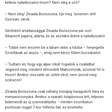
kellene nyilatkozatot írnom? Nem elég a szó?
– Nem elég! Zinaida Boriszovna, írja meg. Ismerem önt!
Gyorsan, várok.
Sértődött ártatlansággal Zinaida Boriszovna pár sort
firkantott papírra, aláírta, és az asztalra dobta a nyilatkozatot:
– Többé nem teszem be a lábam ebbe a házba – fenyegette
Szvetlának az anyós –, amíg nem kérsz tőlem bocsánatot.
– Tudtam én, hogy egy aljas rókát fogadok a családba!
Jegyezd meg, mindent elmondok Makszimnak, azonnal fel is
hívom! Amikor visszatér az üzleti útról, nem úszod meg
szárazon!
Zinaida Boriszovna csak néhány hónapig haragudott fiára és
menyasszonyára. Amikor a nyaraló tulajdonosa lett, teljesen
belemerült az új szenvedélyébe – minden szombaton
pontosan reggel 7-kor felhívta fiát, és követelte: