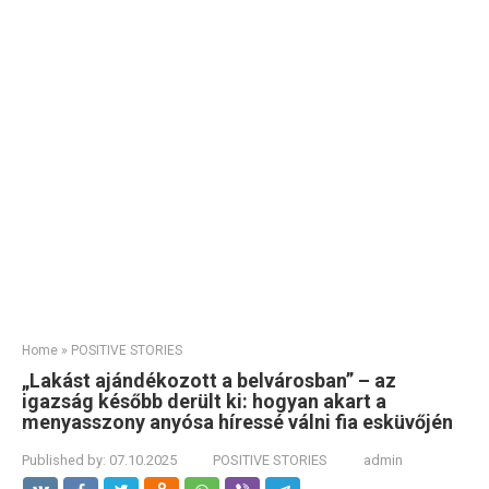
Home
»
POSITIVE STORIES
„Lakást ajándékozott a belvárosban” – az
igazság később derült ki: hogyan akart a
menyasszony anyósa híressé válni fia esküvőjén
Published by:
07.10.2025
POSITIVE STORIES
admin