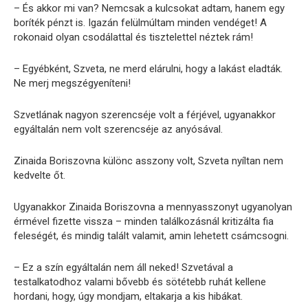
– És akkor mi van? Nemcsak a kulcsokat adtam, hanem egy
boríték pénzt is. Igazán felülmúltam minden vendéget! A
rokonaid olyan csodálattal és tisztelettel néztek rám!
– Egyébként, Szveta, ne merd elárulni, hogy a lakást eladták.
Ne merj megszégyeníteni!
Szvetlának nagyon szerencséje volt a férjével, ugyanakkor
egyáltalán nem volt szerencséje az anyósával.
Zinaida Boriszovna különc asszony volt, Szveta nyíltan nem
kedvelte őt.
Ugyanakkor Zinaida Boriszovna a mennyasszonyt ugyanolyan
érmével fizette vissza – minden találkozásnál kritizálta fia
feleségét, és mindig talált valamit, amin lehetett csámcsogni.
– Ez a szín egyáltalán nem áll neked! Szvetával a
testalkatodhoz valami bővebb és sötétebb ruhát kellene
hordani, hogy, úgy mondjam, eltakarja a kis hibákat.