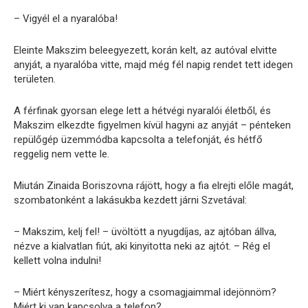
– Vigyél el a nyaralóba!
Eleinte Makszim beleegyezett, korán kelt, az autóval elvitte
anyját, a nyaralóba vitte, majd még fél napig rendet tett idegen
területen.
A férfinak gyorsan elege lett a hétvégi nyaralói életből, és
Makszim elkezdte figyelmen kívül hagyni az anyját – pénteken
repülőgép üzemmódba kapcsolta a telefonját, és hétfő
reggelig nem vette le.
Miután Zinaida Boriszovna rájött, hogy a fia elrejti előle magát,
szombatonként a lakásukba kezdett járni Szvetával:
– Makszim, kelj fel! – üvöltött a nyugdíjas, az ajtóban állva,
nézve a kialvatlan fiút, aki kinyitotta neki az ajtót. – Rég el
kellett volna indulni!
– Miért kényszerítesz, hogy a csomagjaimmal idejönnöm?
Miért ki van kapcsolva a telefon?