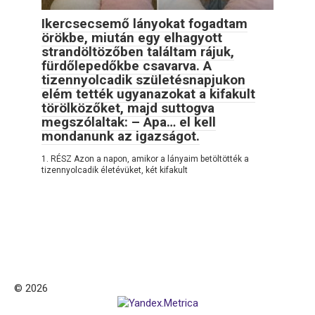
Ikercsecsemő lányokat fogadtam
örökbe, miután egy elhagyott
strandöltözőben találtam rájuk,
fürdőlepedőkbe csavarva. A
tizennyolcadik születésnapjukon
elém tették ugyanazokat a kifakult
törölközőket, majd suttogva
megszólaltak: – Apa… el kell
mondanunk az igazságot.
1. RÉSZ Azon a napon, amikor a lányaim betöltötték a
tizennyolcadik életévüket, két kifakult
© 2026