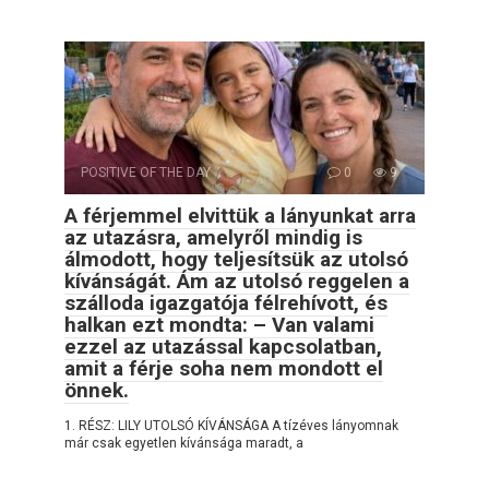
POSITIVE OF THE DAY
0
9
A férjemmel elvittük a lányunkat arra
az utazásra, amelyről mindig is
álmodott, hogy teljesítsük az utolsó
kívánságát. Ám az utolsó reggelen a
szálloda igazgatója félrehívott, és
halkan ezt mondta: – Van valami
ezzel az utazással kapcsolatban,
amit a férje soha nem mondott el
önnek.
1. RÉSZ: LILY UTOLSÓ KÍVÁNSÁGA A tízéves lányomnak
már csak egyetlen kívánsága maradt, a