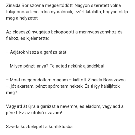
Zinaida Boriszovna megsértődött. Nagyon szeretett volna
tulajdonosa lenni a kis nyaralónak, ezért kitalálta, hogyan oldja
meg a helyzetet.
Az éleseszű nyugdíjas bekopogott a mennyasszonyhoz és
fiához, és kijelentette:
– Adjátok vissza a garázs árát!
– Milyen pénzt, anya? Te adtad nekünk ajándékba!
– Most meggondoltam magam – kiáltott Zinaida Boriszovna
–, jót akartam, pénzt spóroltam nektek. És ti így háláljátok
meg?
Vagy írd át újra a garázst a nevemre, és eladom, vagy add a
pénzt. Ez az utolsó szavam!
Szveta közbelépett a konfliktusba: