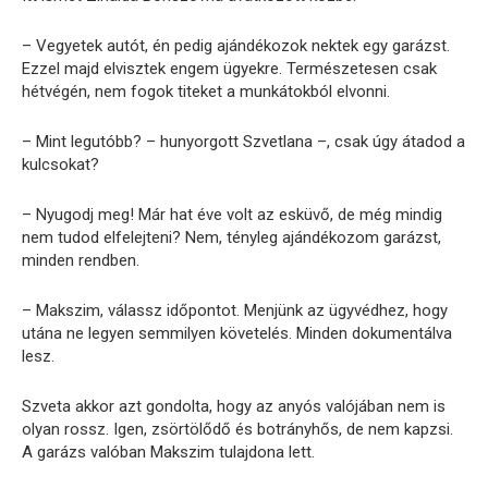
– Vegyetek autót, én pedig ajándékozok nektek egy garázst.
Ezzel majd elvisztek engem ügyekre. Természetesen csak
hétvégén, nem fogok titeket a munkátokból elvonni.
– Mint legutóbb? – hunyorgott Szvetlana –, csak úgy átadod a
kulcsokat?
– Nyugodj meg! Már hat éve volt az esküvő, de még mindig
nem tudod elfelejteni? Nem, tényleg ajándékozom garázst,
minden rendben.
– Makszim, válassz időpontot. Menjünk az ügyvédhez, hogy
utána ne legyen semmilyen követelés. Minden dokumentálva
lesz.
Szveta akkor azt gondolta, hogy az anyós valójában nem is
olyan rossz. Igen, zsörtölődő és botrányhős, de nem kapzsi.
A garázs valóban Makszim tulajdona lett.