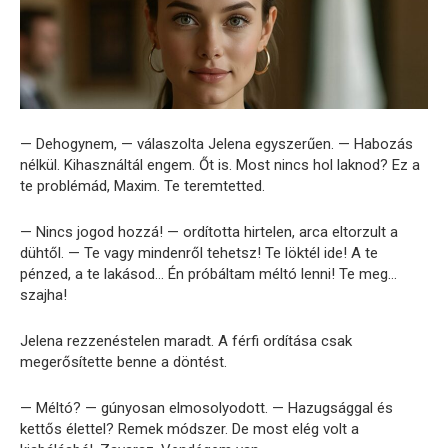
— Dehogynem, — válaszolta Jelena egyszerűen. — Habozás
nélkül. Kihasználtál engem. Őt is. Most nincs hol laknod? Ez a
te problémád, Maxim. Te teremtetted.
— Nincs jogod hozzá! — ordította hirtelen, arca eltorzult a
dühtől. — Te vagy mindenről tehetsz! Te lök­tél ide! A te
pénzed, a te lakásod… Én próbáltam méltó lenni! Te meg…
szajha!
Jelena rezzenéstelen maradt. A férfi ordítása csak
megerősítette benne a döntést.
— Méltó? — gúnyosan elmosolyodott. — Hazugsággal és
kettős élettel? Remek módszer. De most elég volt a