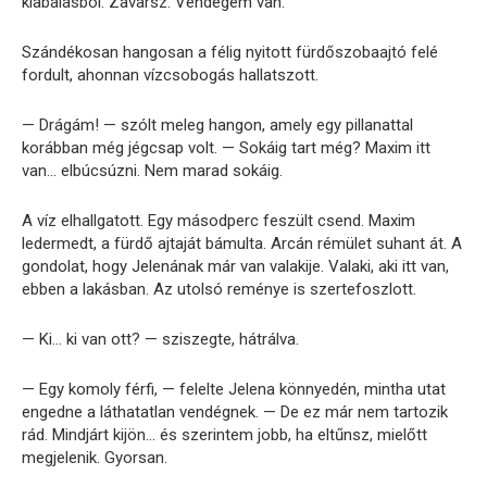
kiabálásból. Zavarsz. Vendégem van.
Szándékosan hangosan a félig nyitott fürdőszobaajtó felé
fordult, ahonnan vízcsobogás hallatszott.
— Drágám! — szólt meleg hangon, amely egy pillanattal
korábban még jégcsap volt. — Sokáig tart még? Maxim itt
van… elbúcsúzni. Nem marad sokáig.
A víz elhallgatott. Egy másodperc feszült csend. Maxim
ledermedt, a fürdő ajtaját bámulta. Arcán rémület suhant át. A
gondolat, hogy Jelenának már van valakije. Valaki, aki itt van,
ebben a lakásban. Az utolsó reménye is szertefoszlott.
— Ki… ki van ott? — sziszegte, hátrálva.
— Egy komoly férfi, — felelte Jelena könnyedén, mintha utat
engedne a láthatatlan vendégnek. — De ez már nem tartozik
rád. Mindjárt kijön… és szerintem jobb, ha eltűnsz, mielőtt
megjelenik. Gyorsan.