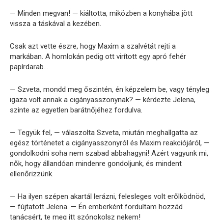
— Minden megvan! — kiáltotta, miközben a konyhába jött
vissza a táskával a kezében.
Csak azt vette észre, hogy Maxim a szalvétát rejti a
markában. A homlokán pedig ott virított egy apró fehér
papírdarab…
— Szveta, mondd meg őszintén, én képzelem be, vagy tényleg
igaza volt annak a cigányasszonynak? — kérdezte Jelena,
szinte az egyetlen barátnőjéhez fordulva.
— Tegyük fel, — válaszolta Szveta, miután meghallgatta az
egész történetet a cigányasszonyról és Maxim reakciójáról, —
gondolkodni soha nem szabad abbahagyni! Azért vagyunk mi,
nők, hogy állandóan mindenre gondoljunk, és mindent
ellenőrizzünk.
— Ha ilyen szépen akartál lerázni, felesleges volt erőlködnöd,
— fújtatott Jelena. — Én emberként fordultam hozzád
tanácsért, te meg itt szónokolsz nekem!