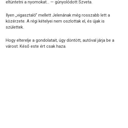
eltüntetni a nyomokat… — gúnyolódott Szveta.
Ilyen „vigasztaló” mellett Jelenának még rosszabb lett a
közérzete. A régi kételyei nem oszlottak el, és újak is
születtek.
Hogy elterelje a gondolatait, úgy döntött, autóval járja be a
várost. Késő este ért csak haza.