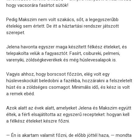
hogy vacsorára fasírtot sütök!
Pedig Makszim nem volt szakács, sőt, a legegyszerűbb
ételekig sem értett. De itt a háztartási rendszer játszott
szerepet.
Jelena havonta egyszer maga készített félkész ételeket, és
telepakolta velük a fagyasztót. Fasírt, csibureki, pelmeni,
varenyiki, zöldségkeverékek és még húslevesalapok is.
Vagyis ahhoz, hogy borscsot főzzön, elég volt egy
húsleveskockát beledobni a fazékba, hozzárakni a felszeletelt
húst és a zöldséges csomagot. Minimális idő, és kész is volt
a remek ebéd.
Azok alatt az évek alatt, amelyeket Jelena és Makszim együtt
éltek, a férfi elsajátította az egyszerű recepteket: hogyan kell
a félkész ételeket készre főzni.
— Én is akartam valamit főzni, de előbb jöttél haza, — mondta