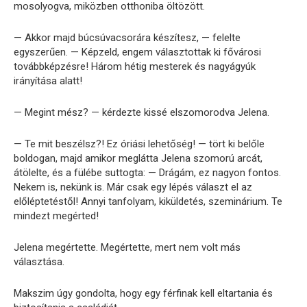
mosolyogva, miközben otthoniba öltözött.
— Akkor majd búcsúvacsorára készítesz, — felelte
egyszerűen. — Képzeld, engem választottak ki fővárosi
továbbképzésre! Három hétig mesterek és nagyágyúk
irányítása alatt!
— Megint mész? — kérdezte kissé elszomorodva Jelena.
— Te mit beszélsz?! Ez óriási lehetőség! — tört ki belőle
boldogan, majd amikor meglátta Jelena szomorú arcát,
átölelte, és a fülébe suttogta: — Drágám, ez nagyon fontos.
Nekem is, nekünk is. Már csak egy lépés választ el az
előléptetéstől! Annyi tanfolyam, kiküldetés, szeminárium. Te
mindezt megérted!
Jelena megértette. Megértette, mert nem volt más
választása.
Makszim úgy gondolta, hogy egy férfinak kell eltartania és