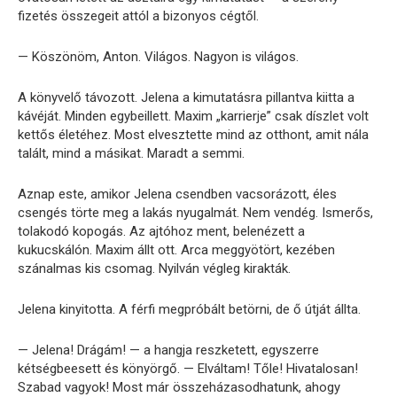
fizetés összegeit attól a bizonyos cégtől.
— Köszönöm, Anton. Világos. Nagyon is világos.
A könyvelő távozott. Jelena a kimutatásra pillantva kiitta a
kávéját. Minden egybeillett. Maxim „karrierje” csak díszlet volt
kettős életéhez. Most elvesztette mind az otthont, amit nála
talált, mind a másikat. Maradt a semmi.
Aznap este, amikor Jelena csendben vacsorázott, éles
csengés törte meg a lakás nyugalmát. Nem vendég. Ismerős,
tolakodó kopogás. Az ajtóhoz ment, belenézett a
kukucskálón. Maxim állt ott. Arca meggyötört, kezében
szánalmas kis csomag. Nyilván végleg kirakták.
Jelena kinyitotta. A férfi megpróbált betörni, de ő útját állta.
— Jelena! Drágám! — a hangja reszketett, egyszerre
kétségbeesett és könyörgő. — Elváltam! Tőle! Hivatalosan!
Szabad vagyok! Most már összeházasodhatunk, ahogy