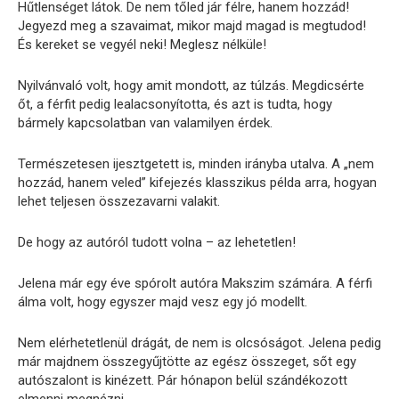
Hűtlenséget látok. De nem tőled jár félre, hanem hozzád!
Jegyezd meg a szavaimat, mikor majd magad is megtudod!
És kereket se vegyél neki! Meglesz nélküle!
Nyilvánvaló volt, hogy amit mondott, az túlzás. Megdicsérte
őt, a férfit pedig lealacsonyította, és azt is tudta, hogy
bármely kapcsolatban van valamilyen érdek.
Természetesen ijesztgetett is, minden irányba utalva. A „nem
hozzád, hanem veled” kifejezés klasszikus példa arra, hogyan
lehet teljesen összezavarni valakit.
De hogy az autóról tudott volna – az lehetetlen!
Jelena már egy éve spórolt autóra Makszim számára. A férfi
álma volt, hogy egyszer majd vesz egy jó modellt.
Nem elérhetetlenül drágát, de nem is olcsóságot. Jelena pedig
már majdnem összegyűjtötte az egész összeget, sőt egy
autószalont is kinézett. Pár hónapon belül szándékozott