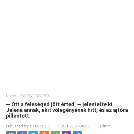
Home
»
POSITIVE STORIES
— Ott a feleséged jött érted, — jelentette ki
Jelena annak, akit vőlegényének hitt, és az ajtóra
pillantott.
Published by:
07.09.2025
POSITIVE STORIES
admin