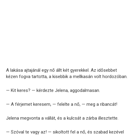
A lakása ajtajánál egy nő állt két gyerekkel. Az idősebbet
kézen fogva tartotta, a kisebbik a mellkasán volt hordozóban.
— Kit keres? — kérdezte Jelena, aggodalmasan.
— A férjemet keresem, — felelte a nő, — meg a ribancát!
Jelena megvonta a vállát, és a kulcsát a zárba illesztette.
— Szóval te vagy az! — sikoltott fel a nő, és szabad kezével