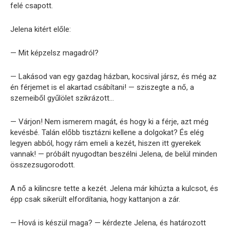
felé csapott.
Jelena kitért előle:
— Mit képzelsz magadról?
— Lakásod van egy gazdag házban, kocsival jársz, és még az
én férjemet is el akartad csábítani! — sziszegte a nő, a
szemeiből gyűlölet szikrázott…
— Várjon! Nem ismerem magát, és hogy ki a férje, azt még
kevésbé. Talán előbb tisztázni kellene a dolgokat? És elég
legyen abból, hogy rám emeli a kezét, hiszen itt gyerekek
vannak! — próbált nyugodtan beszélni Jelena, de belül minden
összezsugorodott.
A nő a kilincsre tette a kezét. Jelena már kihúzta a kulcsot, és
épp csak sikerült elfordítania, hogy kattanjon a zár.
— Hová is készül maga? — kérdezte Jelena, és határozott