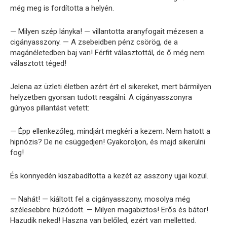
még meg is fordította a helyén.
— Milyen szép lányka! — villantotta aranyfogait mézesen a
cigányasszony. — A zsebeidben pénz csörög, de a
magánéletedben baj van! Férfit választottál, de ő még nem
választott téged!
Jelena az üzleti életben azért ért el sikereket, mert bármilyen
helyzetben gyorsan tudott reagálni. A cigányasszonyra
gúnyos pillantást vetett:
— Épp ellenkezőleg, mindjárt megkéri a kezem. Nem hatott a
hipnózis? De ne csüggedjen! Gyakoroljon, és majd sikerülni
fog!
És könnyedén kiszabadította a kezét az asszony ujjai közül.
— Nahát! — kiáltott fel a cigányasszony, mosolya még
szélesebbre húzódott. — Milyen magabiztos! Erős és bátor!
Hazudik neked! Haszna van belőled, ezért van melletted.