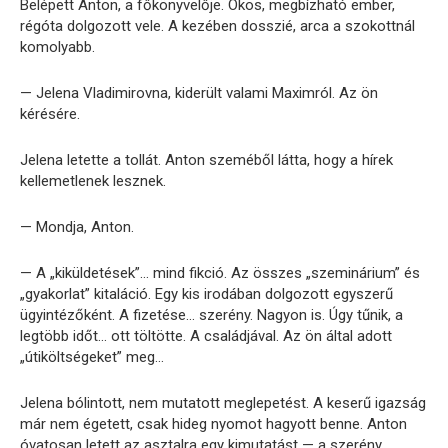
Belépett Anton, a főkönyvelője. Okos, megbízható ember,
régóta dolgozott vele. A kezében dosszié, arca a szokottnál
komolyabb.
— Jelena Vladimirovna, kiderült valami Maximról. Az ön
kérésére.
Jelena letette a tollát. Anton szeméből látta, hogy a hírek
kellemetlenek lesznek.
— Mondja, Anton.
— A „kiküldetések”… mind fikció. Az összes „szeminárium” és
„gyakorlat” kitaláció. Egy kis irodában dolgozott egyszerű
ügyintézőként. A fizetése… szerény. Nagyon is. Úgy tűnik, a
legtöbb időt… ott töltötte. A családjával. Az ön által adott
„útiköltségeket” meg…
Jelena bólintott, nem mutatott meglepetést. A keserű igazság
már nem égetett, csak hideg nyomot hagyott benne. Anton
óvatosan letett az asztalra egy kimutatást — a szerény