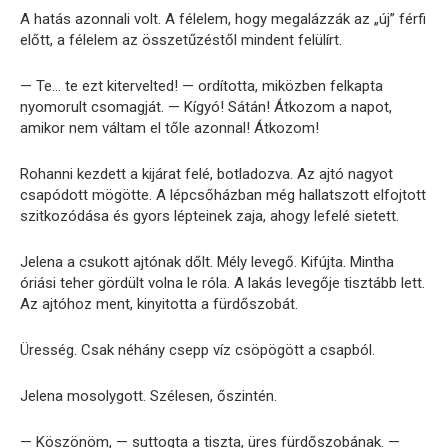
A hatás azonnali volt. A félelem, hogy megalázzák az „új” férfi
előtt, a félelem az összetűzéstől mindent felülírt.
— Te… te ezt kitervelted! — ordította, miközben felkapta
nyomorult csomagját. — Kígyó! Sátán! Átkozom a napot,
amikor nem váltam el tőle azonnal! Átkozom!
Rohanni kezdett a kijárat felé, botladozva. Az ajtó nagyot
csapódott mögötte. A lépcsőházban még hallatszott elfojtott
szitkozódása és gyors lépteinek zaja, ahogy lefelé sietett.
Jelena a csukott ajtónak dőlt. Mély levegő. Kifújta. Mintha
óriási teher gördült volna le róla. A lakás levegője tisztább lett.
Az ajtóhoz ment, kinyitotta a fürdőszobát.
Üresség. Csak néhány csepp víz csöpögött a csapból.
Jelena mosolygott. Szélesen, őszintén.
— Köszönöm, — suttogta a tiszta, üres fürdőszobának. —