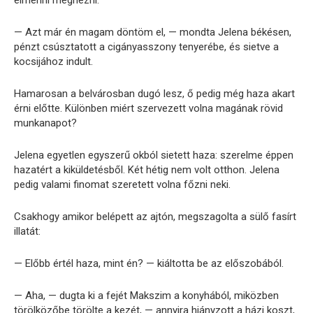
elmenni megnézni.
— Azt már én magam döntöm el, — mondta Jelena békésen,
pénzt csúsztatott a cigányasszony tenyerébe, és sietve a
kocsijához indult.
Hamarosan a belvárosban dugó lesz, ő pedig még haza akart
érni előtte. Különben miért szervezett volna magának rövid
munkanapot?
Jelena egyetlen egyszerű okból sietett haza: szerelme éppen
hazatért a kiküldetésből. Két hétig nem volt otthon. Jelena
pedig valami finomat szeretett volna főzni neki.
Csakhogy amikor belépett az ajtón, megszagolta a sülő fasírt
illatát:
— Előbb értél haza, mint én? — kiáltotta be az előszobából.
— Aha, — dugta ki a fejét Makszim a konyhából, miközben
törölközőbe törölte a kezét, — annyira hiányzott a házi koszt,