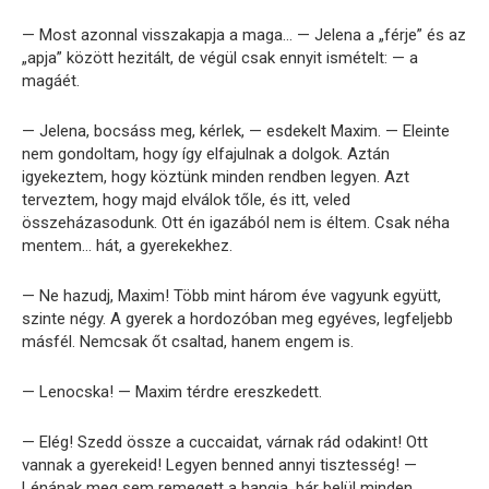
— Most azonnal visszakapja a maga… — Jelena a „férje” és az
„apja” között hezitált, de végül csak ennyit ismételt: — a
magáét.
— Jelena, bocsáss meg, kérlek, — esdekelt Maxim. — Eleinte
nem gondoltam, hogy így elfajulnak a dolgok. Aztán
igyekeztem, hogy köztünk minden rendben legyen. Azt
terveztem, hogy majd elválok tőle, és itt, veled
összeházasodunk. Ott én igazából nem is éltem. Csak néha
mentem… hát, a gyerekekhez.
— Ne hazudj, Maxim! Több mint három éve vagyunk együtt,
szinte négy. A gyerek a hordozóban meg egyéves, legfeljebb
másfél. Nemcsak őt csaltad, hanem engem is.
— Lenocska! — Maxim térdre ereszkedett.
— Elég! Szedd össze a cuccaidat, várnak rád odakint! Ott
vannak a gyerekeid! Legyen benned annyi tisztesség! —
Lénának meg sem remegett a hangja, bár belül minden