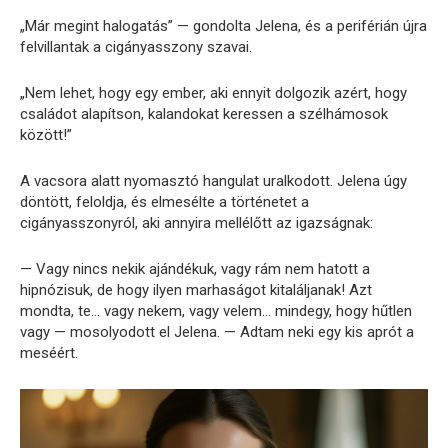
„Már megint halogatás” — gondolta Jelena, és a periférián újra
felvillantak a cigányasszony szavai.
„Nem lehet, hogy egy ember, aki ennyit dolgozik azért, hogy
családot alapítson, kalandokat keressen a szélhámosok
között!”
A vacsora alatt nyomasztó hangulat uralkodott. Jelena úgy
döntött, feloldja, és elmesélte a történetet a
cigányasszonyról, aki annyira mellélőtt az igazságnak:
— Vagy nincs nekik ajándékuk, vagy rám nem hatott a
hipnózisuk, de hogy ilyen marhaságot kitaláljanak! Azt
mondta, te… vagy nekem, vagy velem… mindegy, hogy hűtlen
vagy — mosolyodott el Jelena. — Adtam neki egy kis aprót a
meséért.