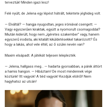
terveztük! Minden igazi lesz!
Felé nyúlt, de Jelena egy lépést hátrált, tekintete jéghideg volt.
— Elváltál? — hangja nyugodtan, jeges iróniával csengett. —
Vagy egyszerűen kiraktak, együtt a nyomorult csomagoddal?
Miután kiderült, hogy nem „ígéretes szakember” vagy, hanem
egyszerű irodista, aki kitalált kiküldetésekkel takarózott? És
hogy a lakás, ahol vele éltél, az ő szülei nevén van?
Maxim elsápadt. A játékát teljesen leleplezték.
— Jelena, hallgass meg… — hadarta gyorsabban, a pánik áttört
a hamis hangon. — Hibáztam! De most mindennek vége
köztünk! Itt vagyok! A tiéd vagyok! Kezdjük elölről! Nem
hagyhatsz az utcán!