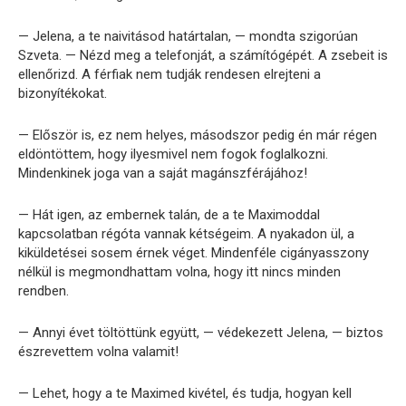
— Jelena, a te naivitásod határtalan, — mondta szigorúan
Szveta. — Nézd meg a telefonját, a számítógépét. A zsebeit is
ellenőrizd. A férfiak nem tudják rendesen elrejteni a
bizonyítékokat.
— Először is, ez nem helyes, másodszor pedig én már régen
eldöntöttem, hogy ilyesmivel nem fogok foglalkozni.
Mindenkinek joga van a saját magánszférájához!
— Hát igen, az embernek talán, de a te Maximoddal
kapcsolatban régóta vannak kétségeim. A nyakadon ül, a
kiküldetései sosem érnek véget. Mindenféle cigányasszony
nélkül is megmondhattam volna, hogy itt nincs minden
rendben.
— Annyi évet töltöttünk együtt, — védekezett Jelena, — biztos
észrevettem volna valamit!
— Lehet, hogy a te Maximed kivétel, és tudja, hogyan kell