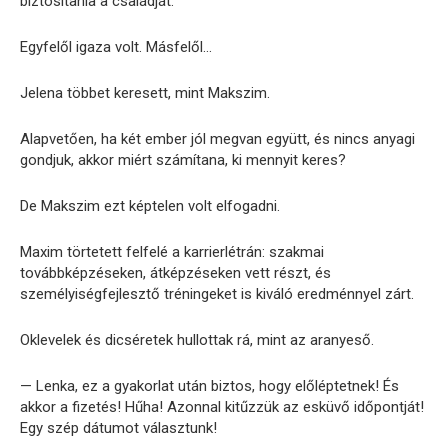
biztosítania a családját.
Egyfelől igaza volt. Másfelől…
Jelena többet keresett, mint Makszim.
Alapvetően, ha két ember jól megvan együtt, és nincs anyagi
gondjuk, akkor miért számítana, ki mennyit keres?
De Makszim ezt képtelen volt elfogadni.
Maxim törtetett felfelé a karrierlétrán: szakmai
továbbképzéseken, átképzéseken vett részt, és
személyiségfejlesztő tréningeket is kiváló eredménnyel zárt.
Oklevelek és dicséretek hullottak rá, mint az aranyeső.
— Lenka, ez a gyakorlat után biztos, hogy előléptetnek! És
akkor a fizetés! Hűha! Azonnal kitűzzük az esküvő időpontját!
Egy szép dátumot választunk!