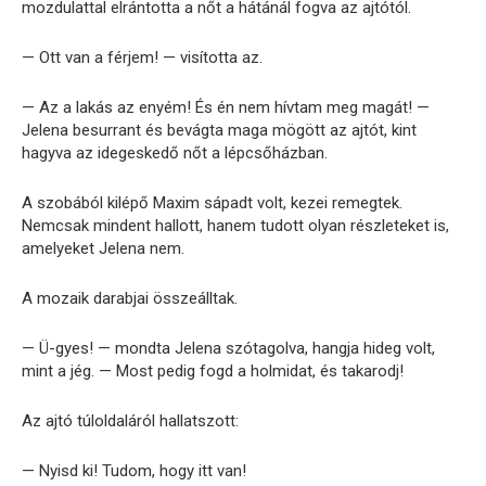
mozdulattal elrántotta a nőt a hátánál fogva az ajtótól.
— Ott van a férjem! — visította az.
— Az a lakás az enyém! És én nem hívtam meg magát! —
Jelena besurrant és bevágta maga mögött az ajtót, kint
hagyva az idegeskedő nőt a lépcsőházban.
A szobából kilépő Maxim sápadt volt, kezei remegtek.
Nemcsak mindent hallott, hanem tudott olyan részleteket is,
amelyeket Jelena nem.
A mozaik darabjai összeálltak.
— Ü-gyes! — mondta Jelena szótagolva, hangja hideg volt,
mint a jég. — Most pedig fogd a holmidat, és takarodj!
Az ajtó túloldaláról hallatszott:
— Nyisd ki! Tudom, hogy itt van!