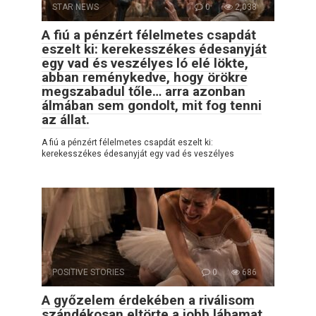
STAR NEWS
0
2,038
A fiú a pénzért félelmetes csapdát
eszelt ki: kerekesszékes édesanyját
egy vad és veszélyes ló elé lökte,
abban reménykedve, hogy örökre
megszabadul tőle… arra azonban
álmában sem gondolt, mit fog tenni
az állat.
A fiú a pénzért félelmetes csapdát eszelt ki:
kerekesszékes édesanyját egy vad és veszélyes
POSITIVE STORIES
0
686
A győzelem érdekében a riválisom
szándékosan eltörte a jobb lábamat,