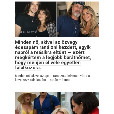
STAR NEWS
0
173
Minden nő, akivel az özvegy
édesapám randizni kezdett, egyik
napról a másikra eltűnt — ezért
megkértem a legjobb barátnőmet,
hogy menjen el vele egyetlen
találkozóra.
Minden nő, akivel az apám randizott, lelkesen várta a
következő találkozást — aztán másnap