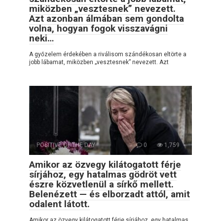
miközben „vesztesnek” nevezett.
Azt azonban álmában sem gondolta
volna, hogyan fogok visszavágni
neki…
A győzelem érdekében a riválisom szándékosan eltörte a
jobb lábamat, miközben „vesztesnek” nevezett. Azt
POSITIVE OF THE DAY
0
1,759
Amikor az özvegy kilátogatott férje
sírjához, egy hatalmas gödröt vett
észre közvetlenül a sírkő mellett.
Belenézett — és elborzadt attól, amit
odalent látott.
Amikor az özvegy kilátogatott férje sírjához, egy hatalmas