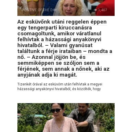
POSITIVE OF THE DAY
0
1,407
Az esküvőnk utáni reggelen éppen
egy tengerparti kiruccanásra
csomagoltunk, amikor váratlanul
felhívtak a házassági anyakönyvi
hivatalból. – Valami gyanúsat
találtunk a férje irataiban – mondta a
nő. – Azonnal jöjjön be, és
semmiképpen se szóljon sem a
férjének, sem annak a nőnek, aki az
anyjának adja ki magát.
Tizenkét órával az esküvőm után felhívtak a megyei
házassági anyakönyvi hivatalból, és közölték, hogy