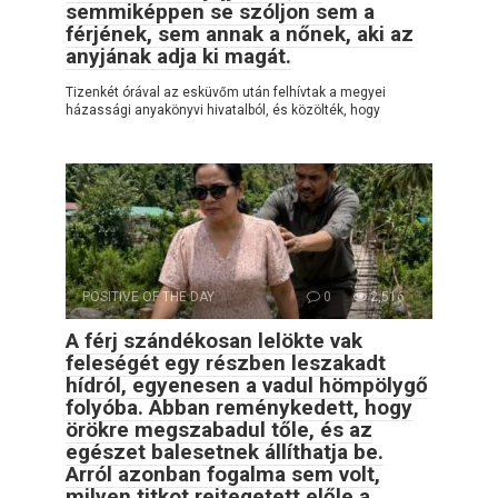
semmiképpen se szóljon sem a
férjének, sem annak a nőnek, aki az
anyjának adja ki magát.
Tizenkét órával az esküvőm után felhívtak a megyei
házassági anyakönyvi hivatalból, és közölték, hogy
POSITIVE OF THE DAY
0
2,516
A férj szándékosan lelökte vak
feleségét egy részben leszakadt
hídról, egyenesen a vadul hömpölygő
folyóba. Abban reménykedett, hogy
örökre megszabadul tőle, és az
egészet balesetnek állíthatja be.
Arról azonban fogalma sem volt,
milyen titkot rejtegetett előle a