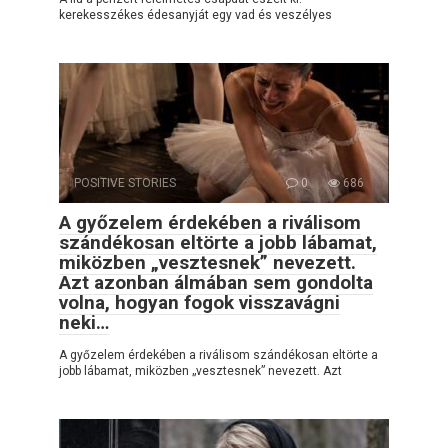
kerekesszékes édesanyját egy vad és veszélyes
POSITIVE STORIES
0
686
A győzelem érdekében a riválisom
szándékosan eltörte a jobb lábamat,
miközben „vesztesnek” nevezett.
Azt azonban álmában sem gondolta
volna, hogyan fogok visszavágni
neki…
A győzelem érdekében a riválisom szándékosan eltörte a
jobb lábamat, miközben „vesztesnek” nevezett. Azt