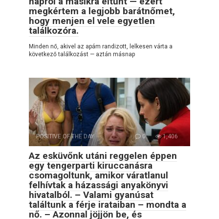
napról a másikra eltűnt — ezért
megkértem a legjobb barátnőmet,
hogy menjen el vele egyetlen
találkozóra.
Minden nő, akivel az apám randizott, lelkesen várta a
következő találkozást — aztán másnap
POSITIVE OF THE DAY
0
1,406
Az esküvőnk utáni reggelen éppen
egy tengerparti kiruccanásra
csomagoltunk, amikor váratlanul
felhívtak a házassági anyakönyvi
hivatalból. – Valami gyanúsat
találtunk a férje irataiban – mondta a
nő. – Azonnal jöjjön be, és