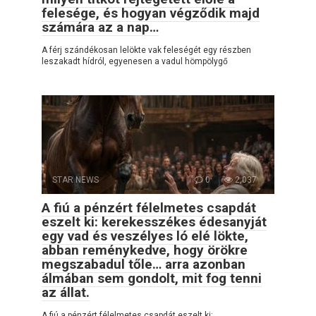
felesége, és hogyan végződik majd
számára az a nap…
A férj szándékosan lelökte vak feleségét egy részben
leszakadt hídról, egyenesen a vadul hömpölygő
STAR NEWS
0
2,037
A fiú a pénzért félelmetes csapdát
eszelt ki: kerekesszékes édesanyját
egy vad és veszélyes ló elé lökte,
abban reménykedve, hogy örökre
megszabadul tőle… arra azonban
álmában sem gondolt, mit fog tenni
az állat.
A fiú a pénzért félelmetes csapdát eszelt ki: