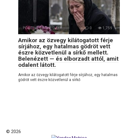
POSITIVE OF THE DAY
0
1,759
Amikor az özvegy kilátogatott férje
sírjához, egy hatalmas gödröt vett
észre közvetlenül a sírkő mellett.
Belenézett — és elborzadt attól, amit
odalent látott.
Amikor az özvegy kilátogatott férje sírjához, egy hatalmas
gödröt vett észre közvetlenül a sírkő
© 2026