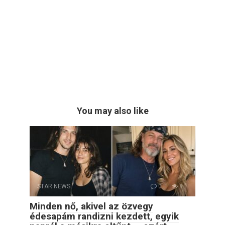
You may also like
STAR NEWS
0
8
Minden nő, akivel az özvegy
édesapám randizni kezdett, egyik