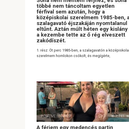
Soha nem mentem férjhez, és soha
többé nem táncoltam egyetlen
férfival sem azután, hogy a
középiskolai szerelmem 1985-ben, 
szalagavató éjszakáján nyomtalanul
eltűnt. Aztán múlt héten egy kislány
a kezembe tette az ő rég elveszett
zakódíszét.
1. rész: Öt perc 1985-ben, a szalagavatón a középiskola
szerelmem homlokon csókolt, és megígérte,
POSITIVE STORIES
0
2,741
A férjem egy medencés partin