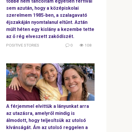
többé nem táncoltam egyetlen férfival
sem azután, hogy a középiskolai
szerelmem 1985-ben, a szalagavató
éjszakáján nyomtalanul eltűnt. Aztán
múlt héten egy kislány a kezembe tette
az ő rég elveszett zakódíszét.
POSITIVE STORIES
0
108
A férjemmel elvittük a lányunkat arra
az utazásra, amelyről mindig is
álmodott, hogy teljesítsük az utolsó
kívánságát. Ám az utolsó reggelen a