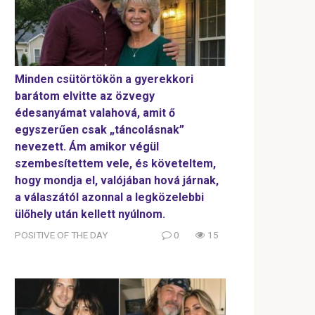
Minden csütörtökön a gyerekkori
barátom elvitte az özvegy
édesanyámat valahová, amit ő
egyszerűen csak „táncolásnak”
nevezett. Ám amikor végül
szembesítettem vele, és követeltem,
hogy mondja el, valójában hová járnak,
a válaszától azonnal a legközelebbi
ülőhely után kellett nyúlnom.
POSITIVE OF THE DAY
0
15