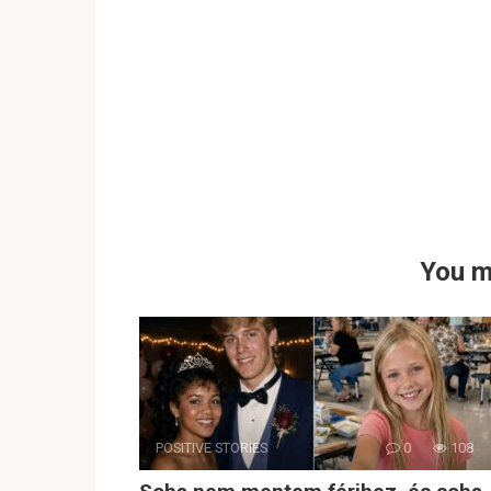
You m
POSITIVE STORIES
0
108