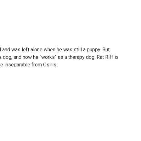
d and was left alone when he was still a puppy. But,
e dog, and now he “works” as a therapy dog. Rat Riff is
e inseparable from Osiris.