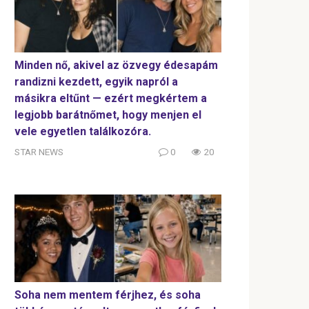
Minden nő, akivel az özvegy édesapám
randizni kezdett, egyik napról a
másikra eltűnt — ezért megkértem a
legjobb barátnőmet, hogy menjen el
vele egyetlen találkozóra.
STAR NEWS
0
20
Soha nem mentem férjhez, és soha