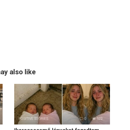
ay also like
POSITIVE STORIES
0
522