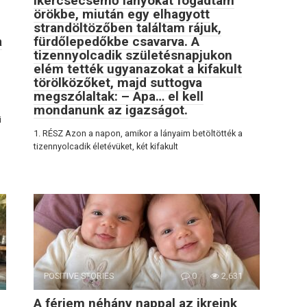
Ikercsecsemő lányokat fogadtam
örökbe, miután egy elhagyott
strandöltözőben találtam rájuk,
a
fürdőlepedőkbe csavarva. A
tizennyolcadik születésnapjukon
elém tették ugyanazokat a kifakult
törölközőket, majd suttogva
megszólaltak: – Apa… el kell
mondanunk az igazságot.
i
1. RÉSZ Azon a napon, amikor a lányaim betöltötték a
tizennyolcadik életévüket, két kifakult
POSITIVE STORIES
0
2,631
A férjem néhány nappal az ikreink