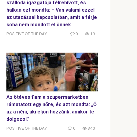
szálloda igazgatója félrehívott, és
halkan ezt mondta: – Van valami ezzel
az utazással kapcsolatban, amit a férje
soha nem mondott el önnek.
POSITIVE OF THE DAY
0
19
Az ötéves fiam a szupermarketben
rámutatott egy nőre, és azt mondta: „Ő
az a néni, aki eljön hozzánk, amikor te
dolgozol.”
POSITIVE OF THE DAY
0
340