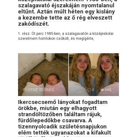
szalagavató éjszakáján nyomtalanul
eltűnt. Aztán múlt héten egy kislány
a kezembe tette az ő rég elveszett
zakódíszét.
1. rész: Öt perc 1985-ben, a szalagavatón a középiskolai
szerelmem homlokon csókolt, és megígérte,
POSITIVE STORIES
0
665
Ikercsecsemő lányokat fogadtam
örökbe, miután egy elhagyott
strandöltözőben találtam rájuk,
fürdőlepedőkbe csavarva. A
tizennyolcadik születésnapjukon
elém tették ugyanazokat a kifakult