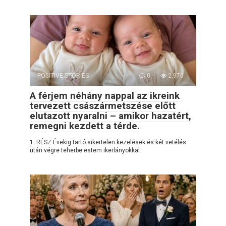
POSITIVE STORIES
0
2,970
A férjem néhány nappal az ikreink
tervezett császármetszése előtt
elutazott nyaralni – amikor hazatért,
remegni kezdett a térde.
1. RÉSZ Évekig tartó sikertelen kezelések és két vetélés
után végre teherbe estem ikerlányokkal.