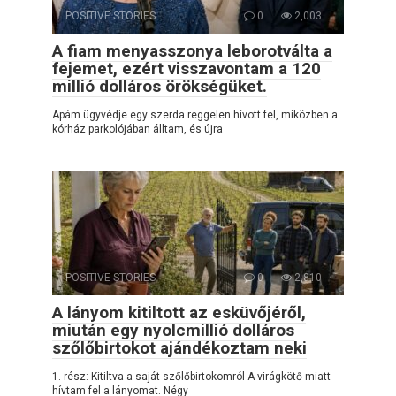
POSITIVE STORIES
0
2,003
A fiam menyasszonya leborotválta a
fejemet, ezért visszavontam a 120
millió dolláros örökségüket.
Apám ügyvédje egy szerda reggelen hívott fel, miközben a
kórház parkolójában álltam, és újra
POSITIVE STORIES
0
2,810
A lányom kitiltott az esküvőjéről,
miután egy nyolcmillió dolláros
szőlőbirtokot ajándékoztam neki
1. rész: Kitiltva a saját szőlőbirtokomról A virágkötő miatt
hívtam fel a lányomat. Négy