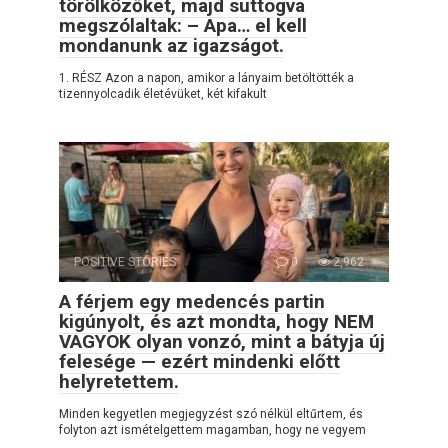
törölközőket, majd suttogva
megszólaltak: – Apa… el kell
mondanunk az igazságot.
1. RÉSZ Azon a napon, amikor a lányaim betöltötték a
tizennyolcadik életévüket, két kifakult
POSITIVE STORIES
0
2,962
A férjem egy medencés partin
kigúnyolt, és azt mondta, hogy NEM
VAGYOK olyan vonzó, mint a bátyja új
felesége — ezért mindenki előtt
helyretettem.
Minden kegyetlen megjegyzést szó nélkül eltűrtem, és
folyton azt ismételgettem magamban, hogy ne vegyem