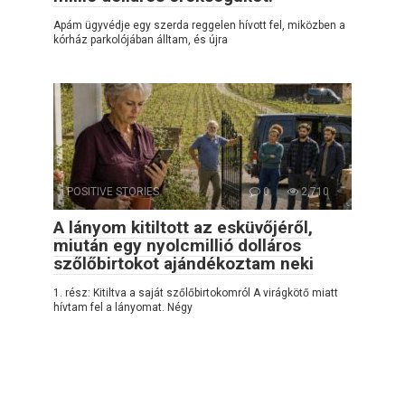
Apám ügyvédje egy szerda reggelen hívott fel, miközben a
kórház parkolójában álltam, és újra
POSITIVE STORIES
0
2,710
A lányom kitiltott az esküvőjéről,
miután egy nyolcmillió dolláros
szőlőbirtokot ajándékoztam neki
1. rész: Kitiltva a saját szőlőbirtokomról A virágkötő miatt
hívtam fel a lányomat. Négy