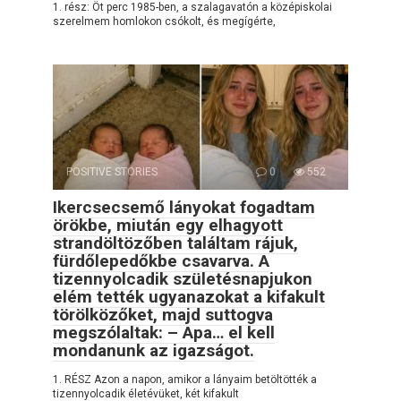
1. rész: Öt perc 1985-ben, a szalagavatón a középiskolai
szerelmem homlokon csókolt, és megígérte,
POSITIVE STORIES
0
552
Ikercsecsemő lányokat fogadtam
örökbe, miután egy elhagyott
strandöltözőben találtam rájuk,
fürdőlepedőkbe csavarva. A
tizennyolcadik születésnapjukon
elém tették ugyanazokat a kifakult
törölközőket, majd suttogva
megszólaltak: – Apa… el kell
mondanunk az igazságot.
1. RÉSZ Azon a napon, amikor a lányaim betöltötték a
tizennyolcadik életévüket, két kifakult