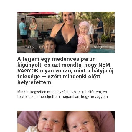
POSITIVE STORIES
0
2,822
A férjem egy medencés partin
kigúnyolt, és azt mondta, hogy NEM
VAGYOK olyan vonzó, mint a bátyja új
felesége — ezért mindenki előtt
helyretettem.
Minden kegyetlen megjegyzést szó nélkül eltűrtem, és
folyton azt ismételgettem magamban, hogy ne vegyem