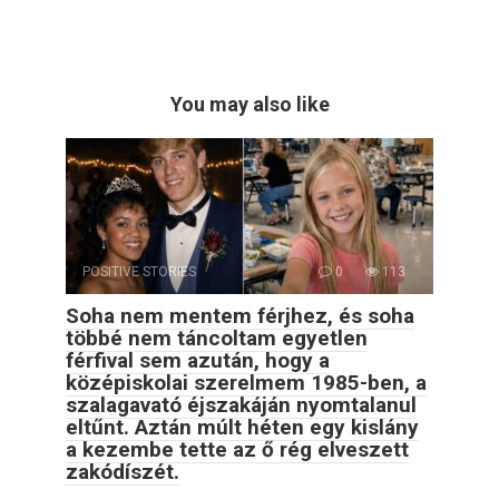
You may also like
POSITIVE STORIES
0
113
Soha nem mentem férjhez, és soha
többé nem táncoltam egyetlen
férfival sem azután, hogy a
középiskolai szerelmem 1985-ben, a
szalagavató éjszakáján nyomtalanul
eltűnt. Aztán múlt héten egy kislány
a kezembe tette az ő rég elveszett
zakódíszét.