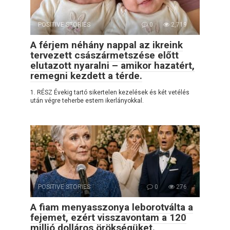
POSITIVE STORIES
0
2,719
A férjem néhány nappal az ikreink
tervezett császármetszése előtt
elutazott nyaralni – amikor hazatért,
remegni kezdett a térde.
1. RÉSZ Évekig tartó sikertelen kezelések és két vetélés
után végre teherbe estem ikerlányokkal.
POSITIVE STORIES
0
276
A fiam menyasszonya leborotválta a
fejemet, ezért visszavontam a 120
millió dolláros örökségüket.