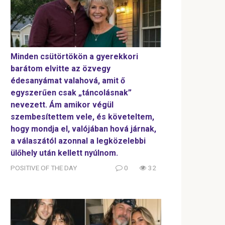
Minden csütörtökön a gyerekkori
barátom elvitte az özvegy
édesanyámat valahová, amit ő
egyszerűen csak „táncolásnak”
nevezett. Ám amikor végül
szembesítettem vele, és követeltem,
hogy mondja el, valójában hová járnak,
a válaszától azonnal a legközelebbi
ülőhely után kellett nyúlnom.
POSITIVE OF THE DAY
0
32