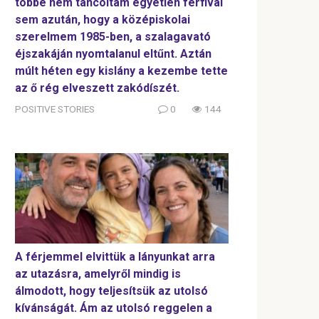
többé nem táncoltam egyetlen férfival
sem azután, hogy a középiskolai
szerelmem 1985-ben, a szalagavató
éjszakáján nyomtalanul eltűnt. Aztán
múlt héten egy kislány a kezembe tette
az ő rég elveszett zakódíszét.
POSITIVE STORIES
0
144
A férjemmel elvittük a lányunkat arra
az utazásra, amelyről mindig is
álmodott, hogy teljesítsük az utolsó
kívánságát. Ám az utolsó reggelen a