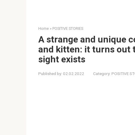
Home
»
POSITIVE STORIES
A strange and unique c
and kitten: it turns out 
sight exists
Published by:
02.02.2022
Category:
POSITIVE ST