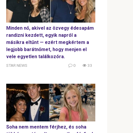
Minden nő, akivel az özvegy édesapám
randizni kezdett, egyik napról a
másikra eltűnt — ezért megkértem a
legjobb barátnőmet, hogy menjen el
vele egyetlen találkozóra.
STAR NEWS
0
33
Soha nem mentem férjhez, és soha