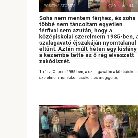
POSITIVE STORIES
0
144
Soha nem mentem férjhez, és soha
többé nem táncoltam egyetlen
férfival sem azután, hogy a
középiskolai szerelmem 1985-ben, 
szalagavató éjszakáján nyomtalanul
eltűnt. Aztán múlt héten egy kislány
a kezembe tette az ő rég elveszett
zakódíszét.
1. rész: Öt perc 1985-ben, a szalagavatón a középiskola
szerelmem homlokon csókolt, és megígérte,