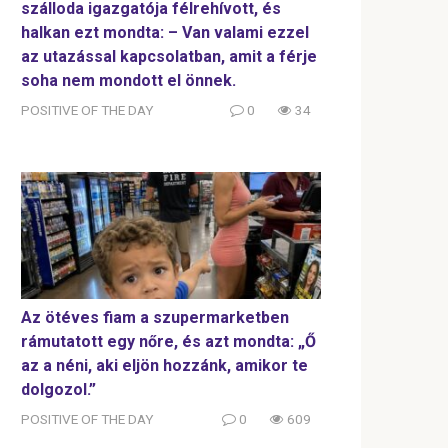
szálloda igazgatója félrehívott, és
halkan ezt mondta: – Van valami ezzel
az utazással kapcsolatban, amit a férje
soha nem mondott el önnek.
POSITIVE OF THE DAY
0
34
Az ötéves fiam a szupermarketben
rámutatott egy nőre, és azt mondta: „Ő
az a néni, aki eljön hozzánk, amikor te
dolgozol.”
POSITIVE OF THE DAY
0
609