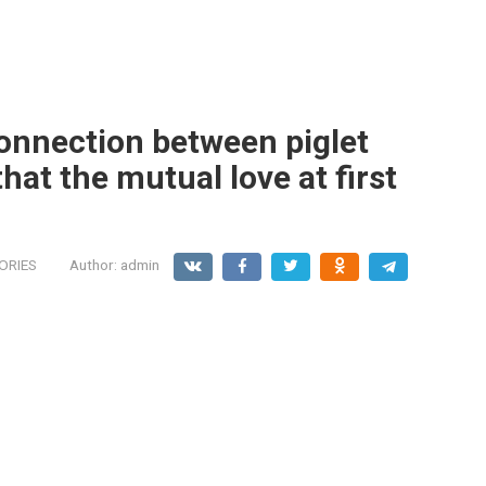
onnection between piglet
that the mutual love at first
ORIES
Author:
admin