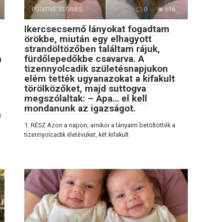
POSITIVE STORIES
0
616
Ikercsecsemő lányokat fogadtam
örökbe, miután egy elhagyott
strandöltözőben találtam rájuk,
a
fürdőlepedőkbe csavarva. A
tizennyolcadik születésnapjukon
elém tették ugyanazokat a kifakult
törölközőket, majd suttogva
megszólaltak: – Apa… el kell
mondanunk az igazságot.
i
1. RÉSZ Azon a napon, amikor a lányaim betöltötték a
tizennyolcadik életévüket, két kifakult