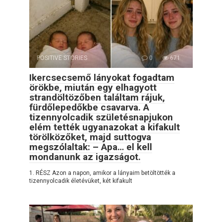
POSITIVE STORIES
0
671
Ikercsecsemő lányokat fogadtam
örökbe, miután egy elhagyott
strandöltözőben találtam rájuk,
fürdőlepedőkbe csavarva. A
tizennyolcadik születésnapjukon
elém tették ugyanazokat a kifakult
törölközőket, majd suttogva
megszólaltak: – Apa… el kell
mondanunk az igazságot.
1. RÉSZ Azon a napon, amikor a lányaim betöltötték a
tizennyolcadik életévüket, két kifakult