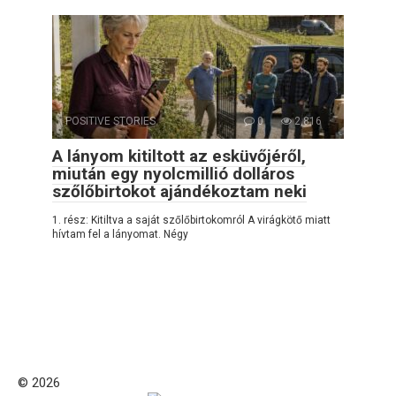
POSITIVE STORIES
0
2,816
A lányom kitiltott az esküvőjéről,
miután egy nyolcmillió dolláros
szőlőbirtokot ajándékoztam neki
1. rész: Kitiltva a saját szőlőbirtokomról A virágkötő miatt
hívtam fel a lányomat. Négy
© 2026