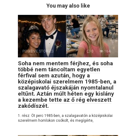
You may also like
POSITIVE STORIES
0
164
Soha nem mentem férjhez, és soha
többé nem táncoltam egyetlen
férfival sem azután, hogy a
középiskolai szerelmem 1985-ben, a
szalagavató éjszakáján nyomtalanul
eltűnt. Aztán múlt héten egy kislány
a kezembe tette az ő rég elveszett
zakódíszét.
1. rész: Öt perc 1985-ben, a szalagavatón a középiskolai
szerelmem homlokon csókolt, és megígérte,