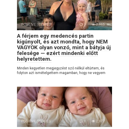
POSITIVE STORIES
0
2,965
A férjem egy medencés partin
kigúnyolt, és azt mondta, hogy NEM
VAGYOK olyan vonzó, mint a bátyja új
felesége — ezért mindenki előtt
helyretettem.
Minden kegyetlen megjegyzést szó nélkül eltűrtem, és
folyton azt ismételgettem magamban, hogy ne vegyem
POSITIVE STORIES
0
2,977