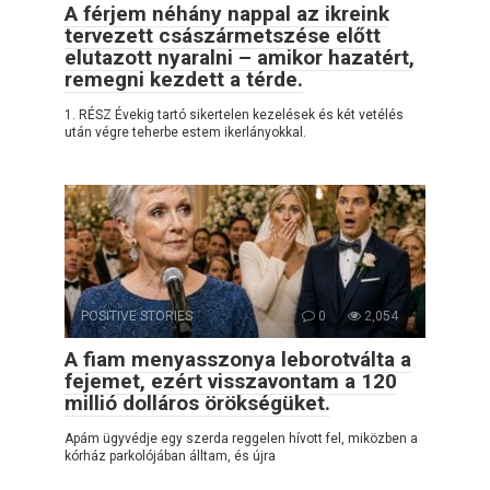
A férjem néhány nappal az ikreink
tervezett császármetszése előtt
elutazott nyaralni – amikor hazatért,
remegni kezdett a térde.
1. RÉSZ Évekig tartó sikertelen kezelések és két vetélés
után végre teherbe estem ikerlányokkal.
POSITIVE STORIES
0
2,054
A fiam menyasszonya leborotválta a
fejemet, ezért visszavontam a 120
millió dolláros örökségüket.
Apám ügyvédje egy szerda reggelen hívott fel, miközben a
kórház parkolójában álltam, és újra