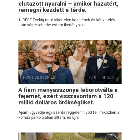
elutazott nyaralni – amikor hazatért,
remegni kezdett a térde.
1. RÉSZ Évekig tartó sikertelen kezelések és két vetélés
után végre teherbe estem ikerlányokkal.
POSITIVE STORIES
0
204
A fiam menyasszonya leborotválta a
fejemet, ezért visszavontam a 120
millió dolláros örökségüket.
Apám ügyvédje egy szerda reggelen hívott fel, miközben a
kórház parkolójában álltam, és újra