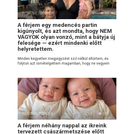
POSITIVE STORIES
0
85
A férjem egy medencés partin
kigúnyolt, és azt mondta, hogy NEM
VAGYOK olyan vonzó, mint a bátyja új
felesége — ezért mindenki előtt
helyretettem.
Minden kegyetlen megjegyzést szó nélkül eltűrtem, és
folyton azt ismételgettem magamban, hogy ne vegyem
POSITIVE STORIES
0
101
A férjem néhány nappal az ikreink
tervezett császármetszése előtt