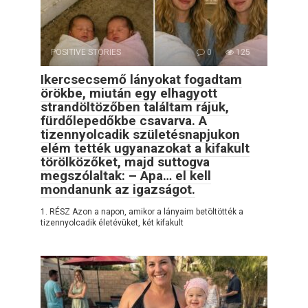
POSITIVE STORIES
0
125
Ikercsecsemő lányokat fogadtam
örökbe, miután egy elhagyott
strandöltözőben találtam rájuk,
fürdőlepedőkbe csavarva. A
tizennyolcadik születésnapjukon
elém tették ugyanazokat a kifakult
törölközőket, majd suttogva
megszólaltak: – Apa… el kell
mondanunk az igazságot.
1. RÉSZ Azon a napon, amikor a lányaim betöltötték a
tizennyolcadik életévüket, két kifakult