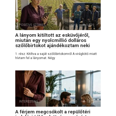
POSITIVE STORIES
0
1,339
A lányom kitiltott az esküvőjéről,
miután egy nyolcmillió dolláros
szőlőbirtokot ajándékoztam neki
1. rész: Kitiltva a saját szőlőbirtokomról A virágkötő miatt
hívtam fel a lányomat. Négy
INTERESTING
0
1,272
A férjem megcsókolt a repülőtéri