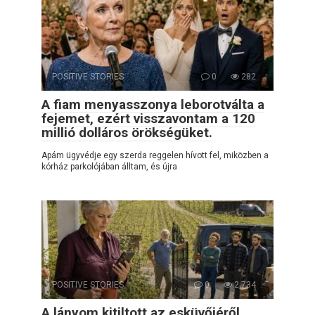
POSITIVE STORIES
0
282
A fiam menyasszonya leborotválta a
fejemet, ezért visszavontam a 120
millió dolláros örökségüket.
Apám ügyvédje egy szerda reggelen hívott fel, miközben a
kórház parkolójában álltam, és újra
POSITIVE STORIES
0
2,734
A lányom kitiltott az esküvőjéről,