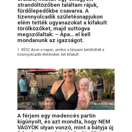
strandöltözőben találtam rájuk,
fürdőlepedőkbe csavarva. A
tizennyolcadik születésnapjukon
elém tették ugyanazokat a kifakult
törölközőket, majd suttogva
megszólaltak: – Apa… el kell
mondanunk az igazságot.
1. RÉSZ Azon a napon, amikor a lányaim betöltötték a
tizennyolcadik életévüket, két kifakult
POSITIVE STORIES
0
2,876
A férjem egy medencés partin
kigúnyolt, és azt mondta, hogy NEM
VAGYOK olyan vonzó, mint a bátyja új