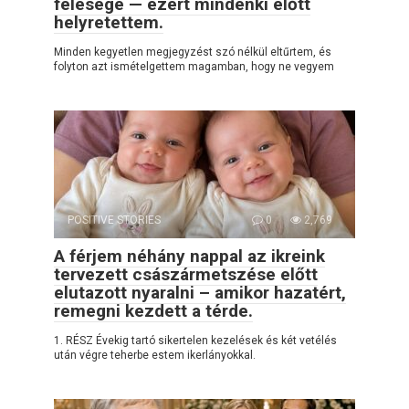
felesége — ezért mindenki előtt
helyretettem.
Minden kegyetlen megjegyzést szó nélkül eltűrtem, és
folyton azt ismételgettem magamban, hogy ne vegyem
POSITIVE STORIES
0
2,769
A férjem néhány nappal az ikreink
tervezett császármetszése előtt
elutazott nyaralni – amikor hazatért,
remegni kezdett a térde.
1. RÉSZ Évekig tartó sikertelen kezelések és két vetélés
után végre teherbe estem ikerlányokkal.