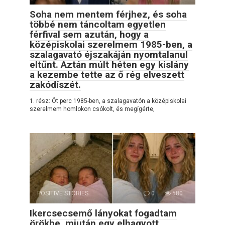
Soha nem mentem férjhez, és soha
többé nem táncoltam egyetlen
férfival sem azután, hogy a
középiskolai szerelmem 1985-ben, a
szalagavató éjszakáján nyomtalanul
eltűnt. Aztán múlt héten egy kislány
a kezembe tette az ő rég elveszett
zakódíszét.
1. rész: Öt perc 1985-ben, a szalagavatón a középiskolai
szerelmem homlokon csókolt, és megígérte,
POSITIVE STORIES
0
580
Ikercsecsemő lányokat fogadtam
örökbe, miután egy elhagyott