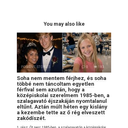
You may also like
POSITIVE STORIES
0
183
Soha nem mentem férjhez, és soha
többé nem táncoltam egyetlen
férfival sem azután, hogy a
középiskolai szerelmem 1985-ben, a
szalagavató éjszakáján nyomtalanul
eltűnt. Aztán múlt héten egy kislány
a kezembe tette az ő rég elveszett
zakódíszét.
1. rész: Öt perc 1985-ben, a szalagavatón a középiskolai