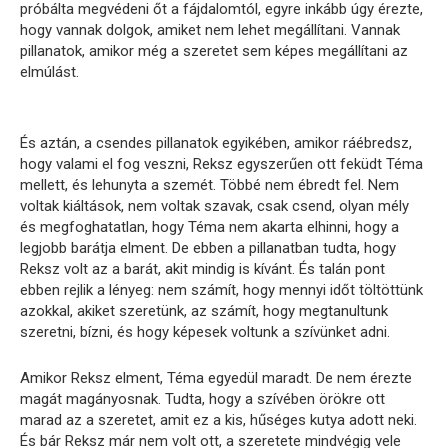
próbálta megvédeni őt a fájdalomtól, egyre inkább úgy érezte,
hogy vannak dolgok, amiket nem lehet megállítani. Vannak
pillanatok, amikor még a szeretet sem képes megállítani az
elmúlást.
És aztán, a csendes pillanatok egyikében, amikor ráébredsz,
hogy valami el fog veszni, Reksz egyszerűen ott feküdt Téma
mellett, és lehunyta a szemét. Többé nem ébredt fel. Nem
voltak kiáltások, nem voltak szavak, csak csend, olyan mély
és megfoghatatlan, hogy Téma nem akarta elhinni, hogy a
legjobb barátja elment. De ebben a pillanatban tudta, hogy
Reksz volt az a barát, akit mindig is kívánt. És talán pont
ebben rejlik a lényeg: nem számít, hogy mennyi időt töltöttünk
azokkal, akiket szeretünk, az számít, hogy megtanultunk
szeretni, bízni, és hogy képesek voltunk a szívünket adni.
Amikor Reksz elment, Téma egyedül maradt. De nem érezte
magát magányosnak. Tudta, hogy a szívében örökre ott
marad az a szeretet, amit ez a kis, hűséges kutya adott neki.
És bár Reksz már nem volt ott, a szeretete mindvégig vele