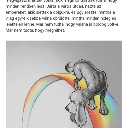
megvigasztalhatták volna, akik megmondhatták volna, hogy
minden rendben lesz. Járta a város utcáit, nézte az
embereket, akik siettek a dolgukra, és úgy érezte, mintha a
világ egyre kisebbé válna körülötte, mintha minden hideg és
lélektelen lenne. Már nem tudta, hogy valaha is boldog volt-e.
Már nem tudta, hogy még élhet.