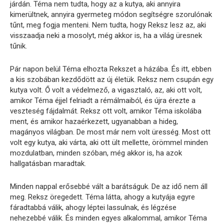
járdán. Téma nem tudta, hogy az a kutya, aki annyira
kimerültnek, annyira gyermeteg módon segítségre szorulónak
tűnt, meg fogja menteni. Nem tudta, hogy Reksz lesz az, aki
visszaadja neki a mosolyt, még akkor is, ha a világ üresnek
tűnik.
Pár napon belül Téma elhozta Rekszet a házába. És itt, ebben
a kis szobában kezdődött az új életük. Reksz nem csupán egy
kutya volt. Ő volt a védelmező, a vigasztaló, az, aki ott volt,
amikor Téma éjjel felriadt a rémálmaiból, és újra érezte a
veszteség fájdalmát. Reksz ott volt, amikor Téma iskolába
ment, és amikor hazaérkezett, ugyanabban a hideg,
magányos világban. De most már nem volt üresség. Most ott
volt egy kutya, aki várta, aki ott ült mellette, örömmel minden
mozdulatban, minden szóban, még akkor is, ha azok
hallgatásban maradtak.
Minden nappal erősebbé vált a barátságuk. De az idő nem áll
meg. Reksz öregedett. Téma látta, ahogy a kutyája egyre
fáradtabbá válik, ahogy léptei lassulnak, és légzése
nehezebbé válik. És minden egyes alkalommal, amikor Téma