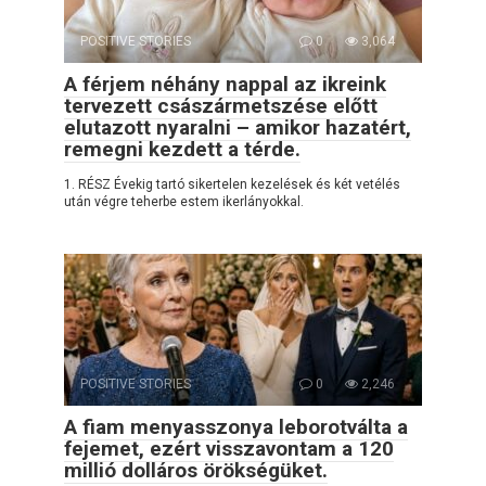
POSITIVE STORIES
0
3,064
A férjem néhány nappal az ikreink
tervezett császármetszése előtt
elutazott nyaralni – amikor hazatért,
remegni kezdett a térde.
1. RÉSZ Évekig tartó sikertelen kezelések és két vetélés
után végre teherbe estem ikerlányokkal.
POSITIVE STORIES
0
2,246
A fiam menyasszonya leborotválta a
fejemet, ezért visszavontam a 120
millió dolláros örökségüket.