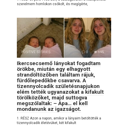
szerelmem homlokon csókolt, és megígérte,
POSITIVE STORIES
0
695
Ikercsecsemő lányokat fogadtam
örökbe, miután egy elhagyott
strandöltözőben találtam rájuk,
fürdőlepedőkbe csavarva. A
tizennyolcadik születésnapjukon
elém tették ugyanazokat a kifakult
törölközőket, majd suttogva
megszólaltak: – Apa… el kell
mondanunk az igazságot.
1. RÉSZ Azon a napon, amikor a lányaim betöltötték a
tizennyolcadik életévüket, két kifakult