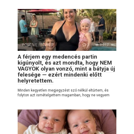
POSITIVE STORIES
0
3,017
A férjem egy medencés partin
kigúnyolt, és azt mondta, hogy NEM
VAGYOK olyan vonzó, mint a bátyja új
felesége — ezért mindenki előtt
helyretettem.
Minden kegyetlen megjegyzést szó nélkül eltűrtem, és
folyton azt ismételgettem magamban, hogy ne vegyem