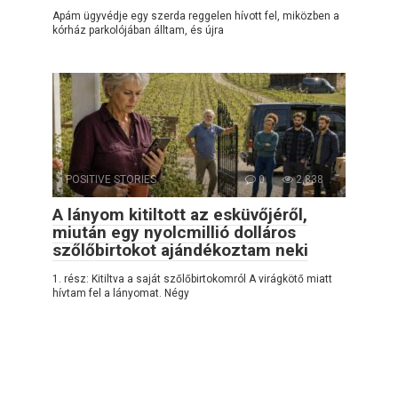
Apám ügyvédje egy szerda reggelen hívott fel, miközben a
kórház parkolójában álltam, és újra
POSITIVE STORIES
0
2,838
A lányom kitiltott az esküvőjéről,
miután egy nyolcmillió dolláros
szőlőbirtokot ajándékoztam neki
1. rész: Kitiltva a saját szőlőbirtokomról A virágkötő miatt
hívtam fel a lányomat. Négy