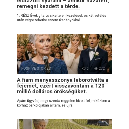
elutazott nyaralni – amikor hazatért,
remegni kezdett a térde.
1. RÉSZ Évekig tartó sikertelen kezelések és két vetélés
után végre teherbe estem ikerlányokkal.
POSITIVE STORIES
0
272
A fiam menyasszonya leborotválta a
fejemet, ezért visszavontam a 120
millió dolláros örökségüket.
Apám ügyvédje egy szerda reggelen hívott fel, miközben a
kórház parkolójában álltam, és újra