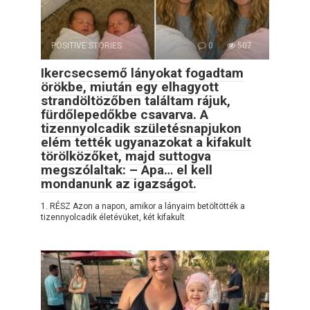
POSITIVE STORIES
0
507
Ikercsecsemő lányokat fogadtam
örökbe, miután egy elhagyott
strandöltözőben találtam rájuk,
fürdőlepedőkbe csavarva. A
tizennyolcadik születésnapjukon
elém tették ugyanazokat a kifakult
törölközőket, majd suttogva
megszólaltak: – Apa… el kell
mondanunk az igazságot.
1. RÉSZ Azon a napon, amikor a lányaim betöltötték a
tizennyolcadik életévüket, két kifakult