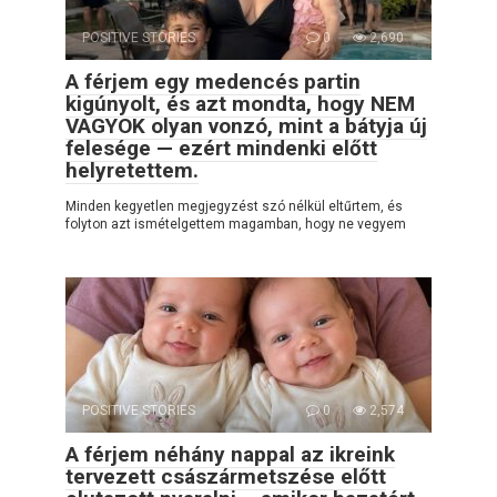
POSITIVE STORIES
0
2,690
A férjem egy medencés partin
kigúnyolt, és azt mondta, hogy NEM
VAGYOK olyan vonzó, mint a bátyja új
felesége — ezért mindenki előtt
helyretettem.
Minden kegyetlen megjegyzést szó nélkül eltűrtem, és
folyton azt ismételgettem magamban, hogy ne vegyem
POSITIVE STORIES
0
2,574
A férjem néhány nappal az ikreink
tervezett császármetszése előtt