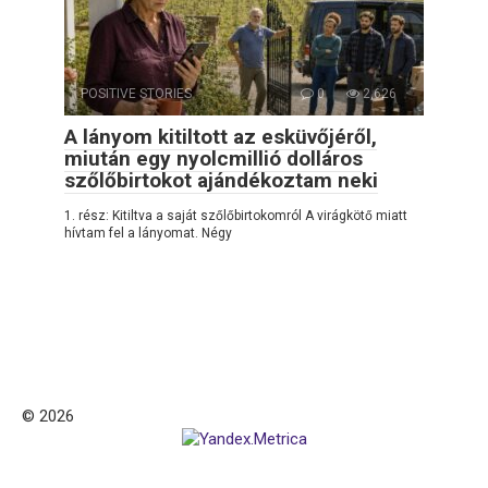
POSITIVE STORIES
0
2,626
A lányom kitiltott az esküvőjéről,
miután egy nyolcmillió dolláros
szőlőbirtokot ajándékoztam neki
1. rész: Kitiltva a saját szőlőbirtokomról A virágkötő miatt
hívtam fel a lányomat. Négy
© 2026