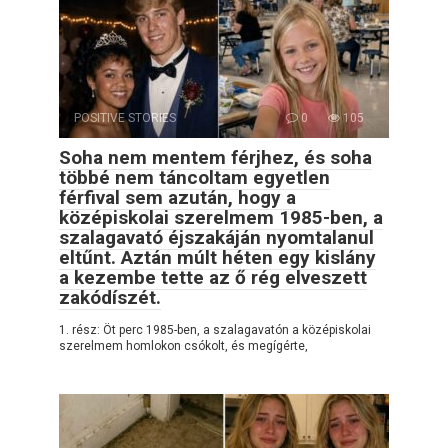
POSITIVE STORIES
0
105
Soha nem mentem férjhez, és soha
többé nem táncoltam egyetlen
férfival sem azután, hogy a
középiskolai szerelmem 1985-ben, a
szalagavató éjszakáján nyomtalanul
eltűnt. Aztán múlt héten egy kislány
a kezembe tette az ő rég elveszett
zakódíszét.
1. rész: Öt perc 1985-ben, a szalagavatón a középiskolai
szerelmem homlokon csókolt, és megígérte,