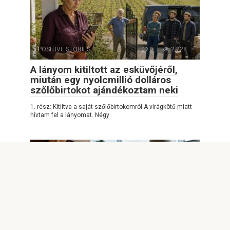
POSITIVE STORIES
0
2,228
A lányom kitiltott az esküvőjéről,
miután egy nyolcmillió dolláros
szőlőbirtokot ajándékoztam neki
1. rész: Kitiltva a saját szőlőbirtokomról A virágkötő miatt
hívtam fel a lányomat. Négy
INTERESTING
0
1,383
A férjem megcsókolt a repülőtéri