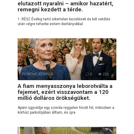
elutazott nyaralni – amikor hazatért,
remegni kezdett a térde.
1. RÉSZ Évekig tartó sikertelen kezelések és két vetélés
után végre teherbe estem ikerlányokkal.
POSITIVE STORIES
0
226
A fiam menyasszonya leborotválta a
fejemet, ezért visszavontam a 120
millió dolláros örökségüket.
Apám ügyvédje egy szerda reggelen hívott fel, miközben a
kórház parkolójában álltam, és újra