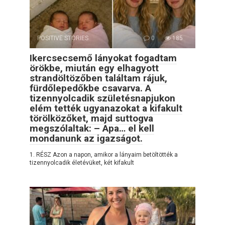
POSITIVE STORIES
0
185
Ikercsecsemő lányokat fogadtam
örökbe, miután egy elhagyott
strandöltözőben találtam rájuk,
fürdőlepedőkbe csavarva. A
tizennyolcadik születésnapjukon
elém tették ugyanazokat a kifakult
törölközőket, majd suttogva
megszólaltak: – Apa… el kell
mondanunk az igazságot.
1. RÉSZ Azon a napon, amikor a lányaim betöltötték a
tizennyolcadik életévüket, két kifakult