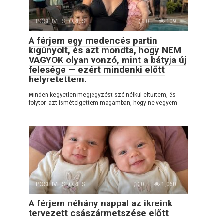
POSITIVE STORIES
0
109
A férjem egy medencés partin
kigúnyolt, és azt mondta, hogy NEM
VAGYOK olyan vonzó, mint a bátyja új
felesége — ezért mindenki előtt
helyretettem.
Minden kegyetlen megjegyzést szó nélkül eltűrtem, és
folyton azt ismételgettem magamban, hogy ne vegyem
POSITIVE STORIES
0
1,060
A férjem néhány nappal az ikreink
tervezett császármetszése előtt