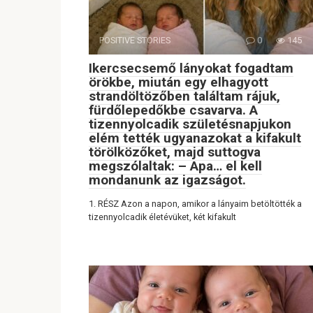
POSITIVE STORIES
0
145
Ikercsecsemő lányokat fogadtam
örökbe, miután egy elhagyott
strandöltözőben találtam rájuk,
fürdőlepedőkbe csavarva. A
tizennyolcadik születésnapjukon
elém tették ugyanazokat a kifakult
törölközőket, majd suttogva
megszólaltak: – Apa… el kell
mondanunk az igazságot.
1. RÉSZ Azon a napon, amikor a lányaim betöltötték a
tizennyolcadik életévüket, két kifakult