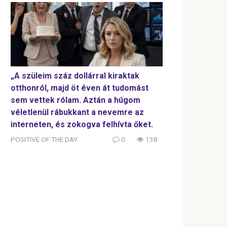
„A szüleim száz dollárral kiraktak
otthonról, majd öt éven át tudomást
sem vettek rólam. Aztán a húgom
véletlenül rábukkant a nevemre az
interneten, és zokogva felhívta őket.
POSITIVE OF THE DAY
0
138