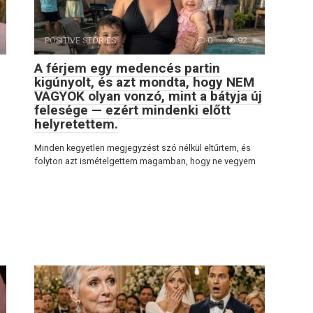
POSITIVE STORIES
0
92
A férjem egy medencés partin
kigúnyolt, és azt mondta, hogy NEM
VAGYOK olyan vonzó, mint a bátyja új
felesége — ezért mindenki előtt
helyretettem.
Minden kegyetlen megjegyzést szó nélkül eltűrtem, és
folyton azt ismételgettem magamban, hogy ne vegyem