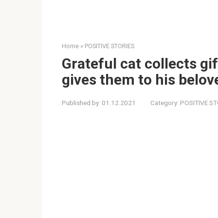
Home
»
POSITIVE STORIES
Grateful cat collects gi
gives them to his belov
Published by:
01.12.2021
Category:
POSITIVE ST