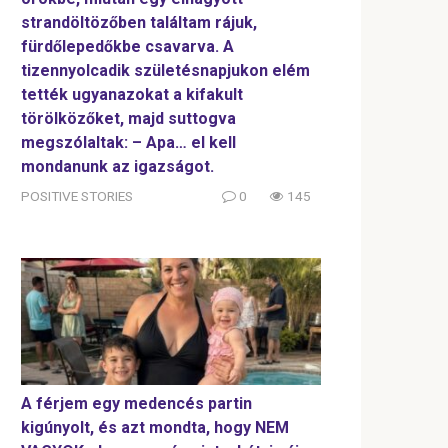
strandöltözőben találtam rájuk,
fürdőlepedőkbe csavarva. A
tizennyolcadik születésnapjukon elém
tették ugyanazokat a kifakult
törölközőket, majd suttogva
megszólaltak: – Apa… el kell
mondanunk az igazságot.
POSITIVE STORIES
0
145
A férjem egy medencés partin
kigúnyolt, és azt mondta, hogy NEM