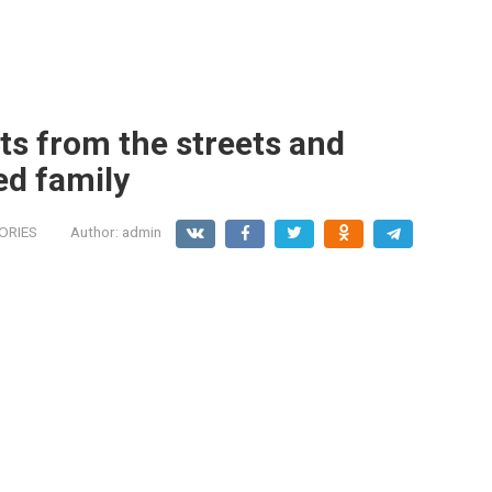
fts from the streets and
ed family
ORIES
Author:
admin