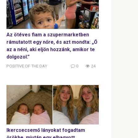
Az ötéves fiam a szupermarketben
rámutatott egy nőre, és azt mondta: „Ő
az a néni, aki eljön hozzánk, amikor te
dolgozol.”
POSITIVE OF THE DAY
0
24
Ikercsecsemő lányokat fogadtam
örökbe, miután egy elhagyott