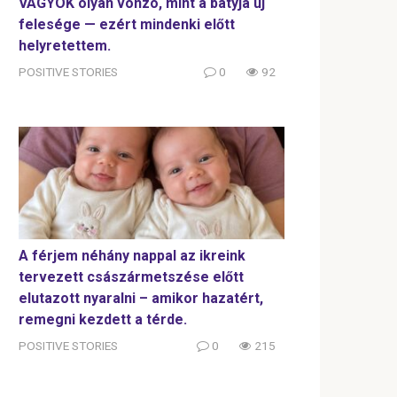
VAGYOK olyan vonzó, mint a bátyja új
felesége — ezért mindenki előtt
helyretettem.
POSITIVE STORIES
0
92
A férjem néhány nappal az ikreink
tervezett császármetszése előtt
elutazott nyaralni – amikor hazatért,
remegni kezdett a térde.
POSITIVE STORIES
0
215