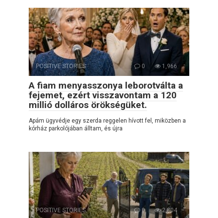
POSITIVE STORIES
0
1,966
A fiam menyasszonya leborotválta a
fejemet, ezért visszavontam a 120
millió dolláros örökségüket.
Apám ügyvédje egy szerda reggelen hívott fel, miközben a
kórház parkolójában álltam, és újra
POSITIVE STORIES
0
2,804