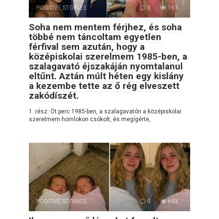
POSITIVE STORIES
0
163
Soha nem mentem férjhez, és soha
többé nem táncoltam egyetlen
férfival sem azután, hogy a
középiskolai szerelmem 1985-ben, a
szalagavató éjszakáján nyomtalanul
eltűnt. Aztán múlt héten egy kislány
a kezembe tette az ő rég elveszett
zakódíszét.
1. rész: Öt perc 1985-ben, a szalagavatón a középiskolai
szerelmem homlokon csókolt, és megígérte,
POSITIVE STORIES
0
653