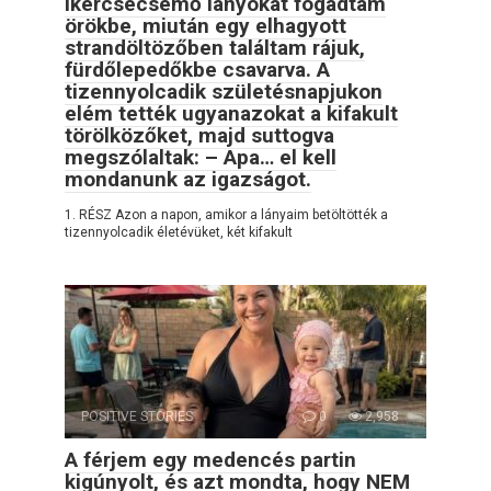
Ikercsecsemő lányokat fogadtam
örökbe, miután egy elhagyott
strandöltözőben találtam rájuk,
fürdőlepedőkbe csavarva. A
tizennyolcadik születésnapjukon
elém tették ugyanazokat a kifakult
törölközőket, majd suttogva
megszólaltak: – Apa… el kell
mondanunk az igazságot.
1. RÉSZ Azon a napon, amikor a lányaim betöltötték a
tizennyolcadik életévüket, két kifakult
POSITIVE STORIES
0
2,958
A férjem egy medencés partin
kigúnyolt, és azt mondta, hogy NEM