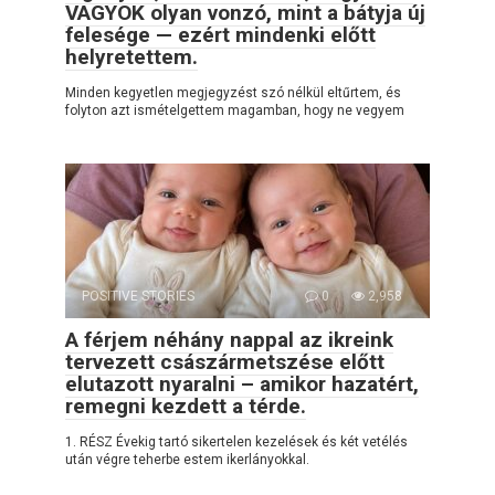
VAGYOK olyan vonzó, mint a bátyja új
felesége — ezért mindenki előtt
helyretettem.
Minden kegyetlen megjegyzést szó nélkül eltűrtem, és
folyton azt ismételgettem magamban, hogy ne vegyem
POSITIVE STORIES
0
2,958
A férjem néhány nappal az ikreink
tervezett császármetszése előtt
elutazott nyaralni – amikor hazatért,
remegni kezdett a térde.
1. RÉSZ Évekig tartó sikertelen kezelések és két vetélés
után végre teherbe estem ikerlányokkal.