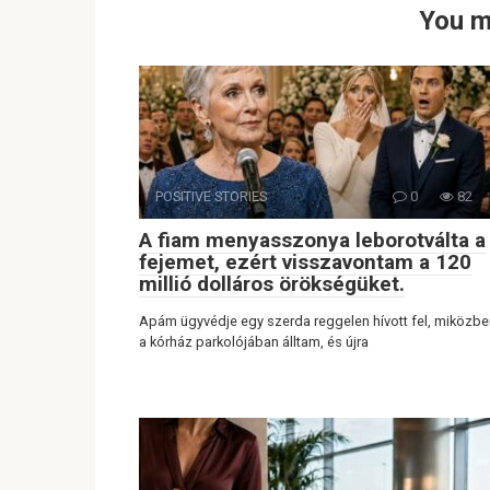
You m
POSITIVE STORIES
0
82
A fiam menyasszonya leborotválta a
fejemet, ezért visszavontam a 120
millió dolláros örökségüket.
Apám ügyvédje egy szerda reggelen hívott fel, miközbe
a kórház parkolójában álltam, és újra