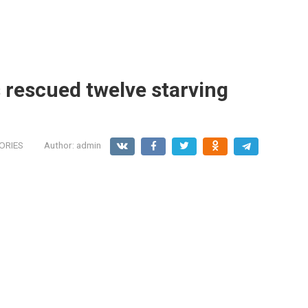
 rescued twelve starving
ORIES
Author:
admin