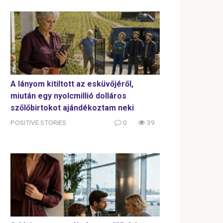
A lányom kitiltott az esküvőjéről,
miután egy nyolcmillió dolláros
szőlőbirtokot ajándékoztam neki
POSITIVE STORIES
0
39