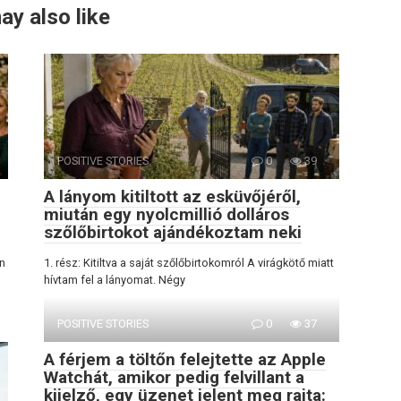
ay also like
POSITIVE STORIES
0
39
A lányom kitiltott az esküvőjéről,
miután egy nyolcmillió dolláros
szőlőbirtokot ajándékoztam neki
n
1. rész: Kitiltva a saját szőlőbirtokomról A virágkötő miatt
hívtam fel a lányomat. Négy
POSITIVE STORIES
0
37
A férjem a töltőn felejtette az Apple
Watchát, amikor pedig felvillant a
kijelző, egy üzenet jelent meg rajta: