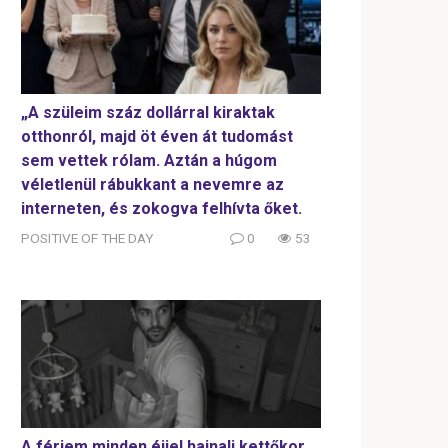
„A szüleim száz dollárral kiraktak
otthonról, majd öt éven át tudomást
sem vettek rólam. Aztán a húgom
véletlenül rábukkant a nevemre az
interneten, és zokogva felhívta őket.
POSITIVE OF THE DAY
0
53
A férjem minden éjjel hajnali kettőkor