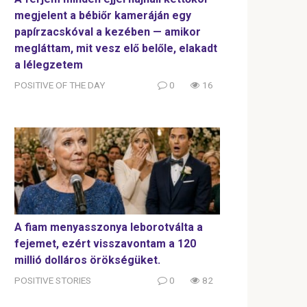
megjelent a bébiőr kameráján egy
papírzacskóval a kezében — amikor
megláttam, mit vesz elő belőle, elakadt
a lélegzetem
POSITIVE OF THE DAY
0
16
A fiam menyasszonya leborotválta a
fejemet, ezért visszavontam a 120
millió dolláros örökségüket.
POSITIVE STORIES
0
82