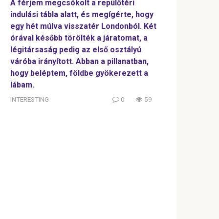
A férjem megcsókolt a repülőtéri
indulási tábla alatt, és megígérte, hogy
egy hét múlva visszatér Londonból. Két
órával később törölték a járatomat, a
légitársaság pedig az első osztályú
váróba irányított. Abban a pillanatban,
hogy beléptem, földbe gyökerezett a
lábam.
INTERESTING
0
59