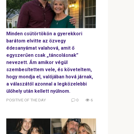
Minden csütörtökön a gyerekkori
barátom elvitte az özvegy
édesanyámat valahová, amit ő
egyszerűen csak „táncolásnak”
nevezett. Ám amikor végül
szembesítettem vele, és követeltem,
hogy mondja el, valójában hová járnak,
a válaszától azonnal a legközelebbi
ülőhely után kellett nyúlnom.
POSITIVE OF THE DAY
0
6