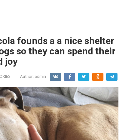
la founds a a nice shelter
ogs so they can spend their
d joy
ORIES
Author:
admin