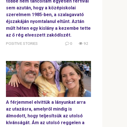
többé nem táncoltam egyetlen férfival
sem azután, hogy a középiskolai
szerelmem 1985-ben, a szalagavató
éjszakáján nyomtalanul eltűnt. Aztán
múlt héten egy kislány a kezembe tette
az ő rég elveszett zakódíszét.
POSITIVE STORIES
0
92
A férjemmel elvittük a lányunkat arra
az utazásra, amelyről mindig is
álmodott, hogy teljesítsük az utolsó
kívánságát. Ám az utolsó reggelen a