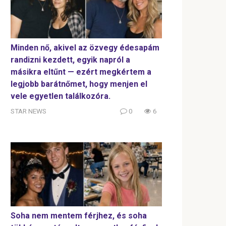
Minden nő, akivel az özvegy édesapám
randizni kezdett, egyik napról a
másikra eltűnt — ezért megkértem a
legjobb barátnőmet, hogy menjen el
vele egyetlen találkozóra.
STAR NEWS
0
6
Soha nem mentem férjhez, és soha