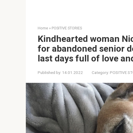
Home
»
POSITIVE STORIES
Kindhearted woman Nico
for abandoned senior d
last days full of love an
Published by:
14.01.2022
Category:
POSITIVE ST