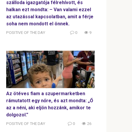
szálloda igazgatója félrehívott, és
halkan ezt mondta: – Van valami ezzel
az utazással kapcsolatban, amit a férje
soha nem mondott el önnek.
POSITIVE OF THE DAY
0
9
Az ötéves fiam a szupermarketben
rámutatott egy nőre, és azt mondta: „Ő
az a néni, aki eljön hozzánk, amikor te
dolgozol.”
POSITIVE OF THE DAY
0
26