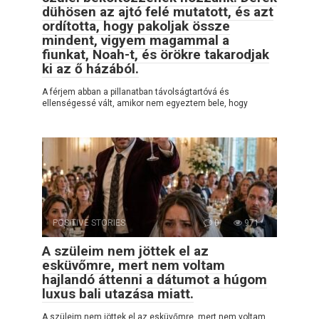
dühösen az ajtó felé mutatott, és azt
ordította, hogy pakoljak össze
mindent, vigyem magammal a
fiunkat, Noah-t, és örökre takarodjak
ki az ő házából.
A férjem abban a pillanatban távolságtartóvá és
ellenségessé vált, amikor nem egyeztem bele, hogy
POSITIVE STORIES
0
971
A szüleim nem jöttek el az
esküvőmre, mert nem voltam
hajlandó áttenni a dátumot a húgom
luxus bali utazása miatt.
A szüleim nem jöttek el az esküvőmre, mert nem voltam