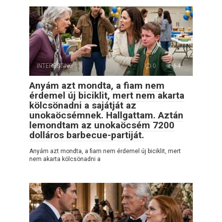
INTERESTING
0
64
Anyám azt mondta, a fiam nem
érdemel új biciklit, mert nem akarta
kölcsönadni a sajátját az
unokaöcsémnek. Hallgattam. Aztán
lemondtam az unokaöcsém 7200
dolláros barbecue-partiját.
Anyám azt mondta, a fiam nem érdemel új biciklit, mert
nem akarta kölcsönadni a