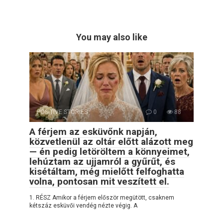
You may also like
POSITIVE STORIES
0
88
A férjem az esküvőnk napján,
közvetlenül az oltár előtt alázott meg
— én pedig letöröltem a könnyeimet,
lehúztam az ujjamról a gyűrűt, és
kisétáltam, még mielőtt felfoghatta
volna, pontosan mit veszített el.
1. RÉSZ Amikor a férjem először megütött, csaknem
kétszáz esküvői vendég nézte végig. A