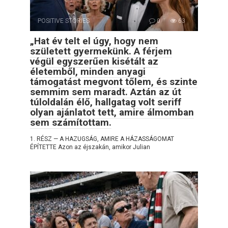
POSITIVE STORIES
0
63
„Hat év telt el úgy, hogy nem
született gyermekünk. A férjem
végül egyszerűen kisétált az
életemből, minden anyagi
támogatást megvont tőlem, és szinte
semmim sem maradt. Aztán az út
túloldalán élő, hallgatag volt seriff
olyan ajánlatot tett, amire álmomban
sem számítottam.
1. RÉSZ — A HAZUGSÁG, AMIRE A HÁZASSÁGOMAT
ÉPÍTETTE Azon az éjszakán, amikor Julian