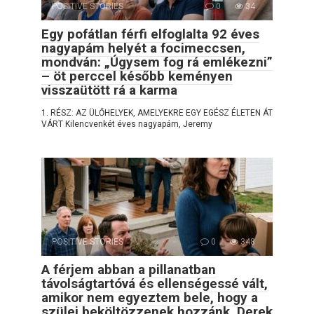
POSITIVE STORIES
0
34
Egy pofátlan férfi elfoglalta 92 éves
nagyapám helyét a focimeccsen,
mondván: „Úgysem fog rá emlékezni”
– öt perccel később keményen
visszaütött rá a karma
1. RÉSZ: AZ ÜLŐHELYEK, AMELYEKRE EGY EGÉSZ ÉLETEN ÁT
VÁRT Kilencvenkét éves nagyapám, Jeremy
POSITIVE STORIES
0
348
A férjem abban a pillanatban
távolságtartóvá és ellenségessé vált,
amikor nem egyeztem bele, hogy a
szülei beköltözzenek hozzánk. Derek