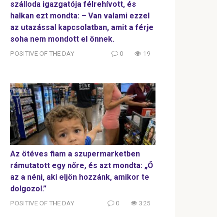
szálloda igazgatója félrehívott, és
halkan ezt mondta: – Van valami ezzel
az utazással kapcsolatban, amit a férje
soha nem mondott el önnek.
POSITIVE OF THE DAY
0
19
Az ötéves fiam a szupermarketben
rámutatott egy nőre, és azt mondta: „Ő
az a néni, aki eljön hozzánk, amikor te
dolgozol.”
POSITIVE OF THE DAY
0
325