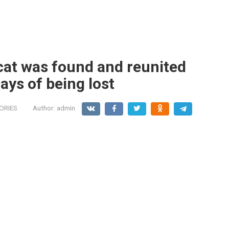
 cat was found and reunited
days of being lost
ORIES
Author:
admin