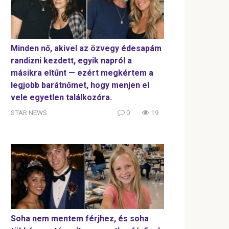
Minden nő, akivel az özvegy édesapám
randizni kezdett, egyik napról a
másikra eltűnt — ezért megkértem a
legjobb barátnőmet, hogy menjen el
vele egyetlen találkozóra.
STAR NEWS
0
19
Soha nem mentem férjhez, és soha