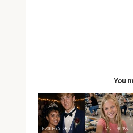
You m
POSITIVE STORIES
0
106