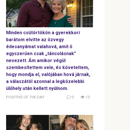
Minden csütörtökön a gyerekkori
barátom elvitte az özvegy
édesanyámat valahová, amit ő
egyszerűen csak „táncolásnak”
nevezett. Ám amikor végül
szembesítettem vele, és követeltem,
hogy mondja el, valójában hová járnak,
a válaszától azonnal a legközelebbi
ülőhely után kellett nyúlnom.
POSITIVE OF THE DAY
0
15