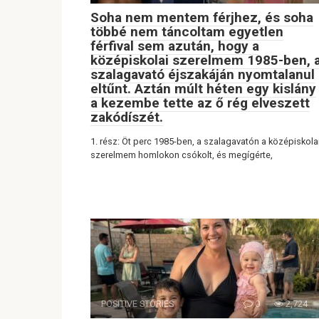
Soha nem mentem férjhez, és soha
többé nem táncoltam egyetlen
férfival sem azután, hogy a
középiskolai szerelmem 1985-ben, 
szalagavató éjszakáján nyomtalanul
eltűnt. Aztán múlt héten egy kislány
a kezembe tette az ő rég elveszett
zakódíszét.
1. rész: Öt perc 1985-ben, a szalagavatón a középiskola
szerelmem homlokon csókolt, és megígérte,
POSITIVE STORIES
0
2,724