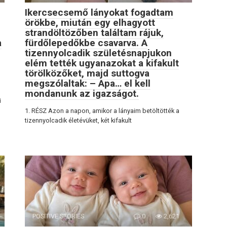
Ikercsecsemő lányokat fogadtam
örökbe, miután egy elhagyott
strandöltözőben találtam rájuk,
a
fürdőlepedőkbe csavarva. A
tizennyolcadik születésnapjukon
elém tették ugyanazokat a kifakult
törölközőket, majd suttogva
megszólaltak: – Apa… el kell
mondanunk az igazságot.
i
1. RÉSZ Azon a napon, amikor a lányaim betöltötték a
tizennyolcadik életévüket, két kifakult
POSITIVE STORIES
0
2,621