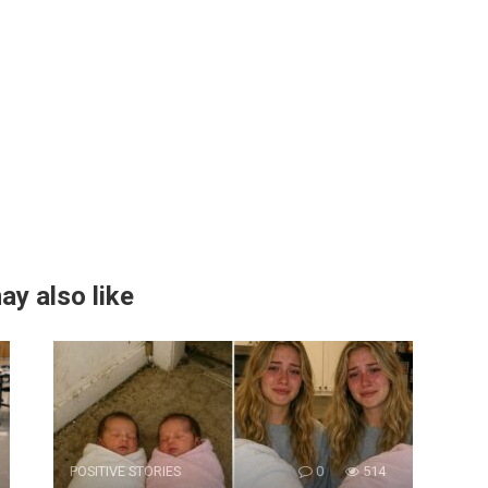
ay also like
POSITIVE STORIES
0
514