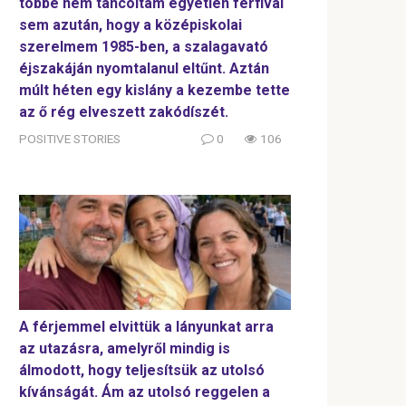
többé nem táncoltam egyetlen férfival
sem azután, hogy a középiskolai
szerelmem 1985-ben, a szalagavató
éjszakáján nyomtalanul eltűnt. Aztán
múlt héten egy kislány a kezembe tette
az ő rég elveszett zakódíszét.
POSITIVE STORIES
0
106
A férjemmel elvittük a lányunkat arra
az utazásra, amelyről mindig is
álmodott, hogy teljesítsük az utolsó
kívánságát. Ám az utolsó reggelen a