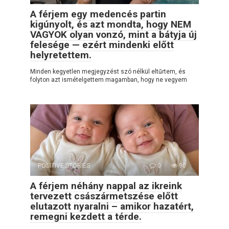
A férjem egy medencés partin
kigúnyolt, és azt mondta, hogy NEM
VAGYOK olyan vonzó, mint a bátyja új
felesége — ezért mindenki előtt
helyretettem.
Minden kegyetlen megjegyzést szó nélkül eltűrtem, és
folyton azt ismételgettem magamban, hogy ne vegyem
POSITIVE STORIES
0
90
A férjem néhány nappal az ikreink
tervezett császármetszése előtt
elutazott nyaralni – amikor hazatért,
remegni kezdett a térde.