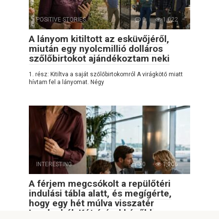
POSITIVE STORIES
0
1,022
A lányom kitiltott az esküvőjéről,
miután egy nyolcmillió dolláros
szőlőbirtokot ajándékoztam neki
1. rész: Kitiltva a saját szőlőbirtokomról A virágkötő miatt
hívtam fel a lányomat. Négy
INTERESTING
0
1,206
A férjem megcsókolt a repülőtéri
indulási tábla alatt, és megígérte,
hogy egy hét múlva visszatér
Londonból. Két órával később