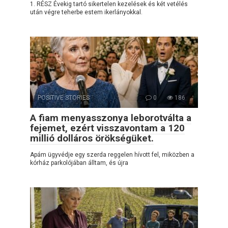
1. RÉSZ Évekig tartó sikertelen kezelések és két vetélés
után végre teherbe estem ikerlányokkal.
POSITIVE STORIES
0
186
A fiam menyasszonya leborotválta a
fejemet, ezért visszavontam a 120
millió dolláros örökségüket.
Apám ügyvédje egy szerda reggelen hívott fel, miközben a
kórház parkolójában álltam, és újra