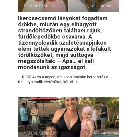
POSITIVE STORIES
0
106
Ikercsecsemő lányokat fogadtam
örökbe, miután egy elhagyott
strandöltözőben találtam rájuk,
fürdőlepedőkbe csavarva. A
tizennyolcadik születésnapjukon
elém tették ugyanazokat a kifakult
törölközőket, majd suttogva
megszólaltak: – Apa… el kell
mondanunk az igazságot.
1. RÉSZ Azon a napon, amikor a lányaim betöltötték a
tizennyolcadik életévüket, két kifakult
POSITIVE STORIES
0
75