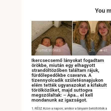
You m
POSITIVE STORIES
0
67
Ikercsecsemő lányokat fogadtam
örökbe, miután egy elhagyott
strandöltözőben találtam rájuk,
fürdőlepedőkbe csavarva. A
tizennyolcadik születésnapjukon
elém tették ugyanazokat a kifakult
törölközőket, majd suttogva
megszólaltak: – Apa… el kell
mondanunk az igazságot.
1. RÉSZ Azon a napon, amikor a lányaim betöltötték a