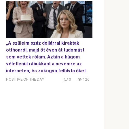
„A szüleim száz dollárral kiraktak
otthonról, majd öt éven át tudomást
sem vettek rólam. Aztán a húgom
véletlenül rábukkant a nevemre az
interneten, és zokogva felhívta őket.
POSITIVE OF THE DAY
0
126