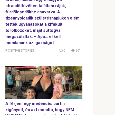
strandöltözőben találtam rájuk,
fürdőlepedőkbe csavarva. A
tizennyolcadik születésnapjukon elém
tették ugyanazokat a kifakult
törölközőket, majd suttogva
megszólaltak: – Apa… el kell
mondanunk az igazságot.
POSITIVE STORIES
0
67
A férjem egy medencés partin
kigúnyolt, és azt mondta, hogy NEM