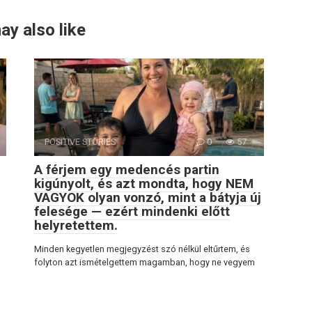
ay also like
POSITIVE STORIES
0
57
A férjem egy medencés partin
kigúnyolt, és azt mondta, hogy NEM
VAGYOK olyan vonzó, mint a bátyja új
felesége — ezért mindenki előtt
helyretettem.
Minden kegyetlen megjegyzést szó nélkül eltűrtem, és
folyton azt ismételgettem magamban, hogy ne vegyem