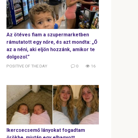
Az ötéves fiam a szupermarketben
rámutatott egy nőre, és azt mondta: „Ő
az a néni, aki eljön hozzánk, amikor te
dolgozol.”
POSITIVE OF THE DAY
0
16
Ikercsecsemő lányokat fogadtam
örökbe, miután egy elhagyott