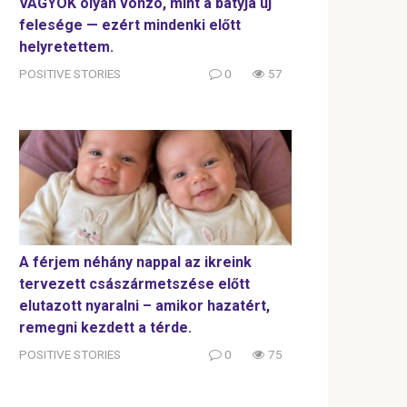
VAGYOK olyan vonzó, mint a bátyja új
felesége — ezért mindenki előtt
helyretettem.
POSITIVE STORIES
0
57
A férjem néhány nappal az ikreink
tervezett császármetszése előtt
elutazott nyaralni – amikor hazatért,
remegni kezdett a térde.
POSITIVE STORIES
0
75