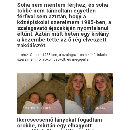
Soha nem mentem férjhez, és soha
többé nem táncoltam egyetlen
férfival sem azután, hogy a
középiskolai szerelmem 1985-ben, a
szalagavató éjszakáján nyomtalanul
eltűnt. Aztán múlt héten egy kislány
a kezembe tette az ő rég elveszett
zakódíszét.
1. rész: Öt perc 1985-ben, a szalagavatón a középiskolai
szerelmem homlokon csókolt, és megígérte,
POSITIVE STORIES
0
447
Ikercsecsemő lányokat fogadtam
örökbe, miután egy elhagyott