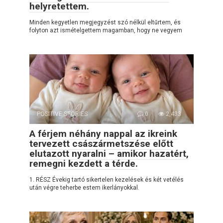
helyretettem.
Minden kegyetlen megjegyzést szó nélkül eltűrtem, és
folyton azt ismételgettem magamban, hogy ne vegyem
POSITIVE STORIES
0
2,433
A férjem néhány nappal az ikreink
tervezett császármetszése előtt
elutazott nyaralni – amikor hazatért,
remegni kezdett a térde.
1. RÉSZ Évekig tartó sikertelen kezelések és két vetélés
után végre teherbe estem ikerlányokkal.