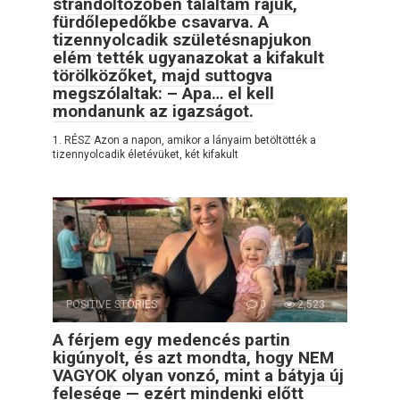
strandöltözőben találtam rájuk,
fürdőlepedőkbe csavarva. A
tizennyolcadik születésnapjukon
elém tették ugyanazokat a kifakult
törölközőket, majd suttogva
megszólaltak: – Apa… el kell
mondanunk az igazságot.
1. RÉSZ Azon a napon, amikor a lányaim betöltötték a
tizennyolcadik életévüket, két kifakult
POSITIVE STORIES
0
2,523
A férjem egy medencés partin
kigúnyolt, és azt mondta, hogy NEM
VAGYOK olyan vonzó, mint a bátyja új
felesége — ezért mindenki előtt