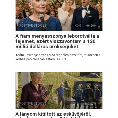
POSITIVE STORIES
0
266
A fiam menyasszonya leborotválta a
fejemet, ezért visszavontam a 120
millió dolláros örökségüket.
Apám ügyvédje egy szerda reggelen hívott fel, miközben a
kórház parkolójában álltam, és újra
POSITIVE STORIES
0
2,570
A lányom kitiltott az esküvőjéről,