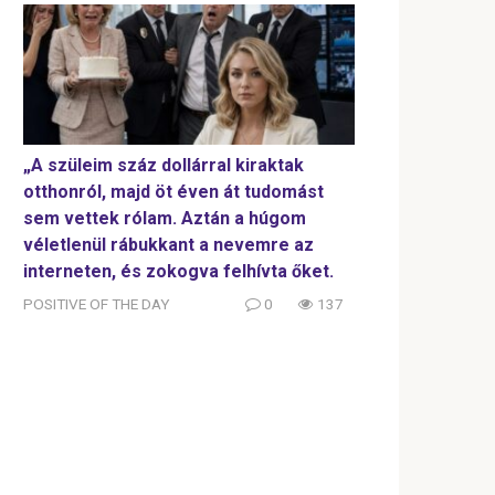
„A szüleim száz dollárral kiraktak
otthonról, majd öt éven át tudomást
sem vettek rólam. Aztán a húgom
véletlenül rábukkant a nevemre az
interneten, és zokogva felhívta őket.
POSITIVE OF THE DAY
0
137