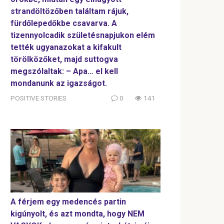
strandöltözőben találtam rájuk,
fürdőlepedőkbe csavarva. A
tizennyolcadik születésnapjukon elém
tették ugyanazokat a kifakult
törölközőket, majd suttogva
megszólaltak: – Apa… el kell
mondanunk az igazságot.
POSITIVE STORIES
0
141
A férjem egy medencés partin
kigúnyolt, és azt mondta, hogy NEM