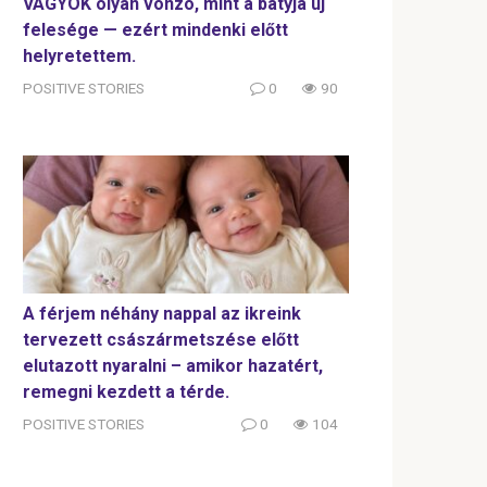
VAGYOK olyan vonzó, mint a bátyja új
felesége — ezért mindenki előtt
helyretettem.
POSITIVE STORIES
0
90
A férjem néhány nappal az ikreink
tervezett császármetszése előtt
elutazott nyaralni – amikor hazatért,
remegni kezdett a térde.
POSITIVE STORIES
0
104