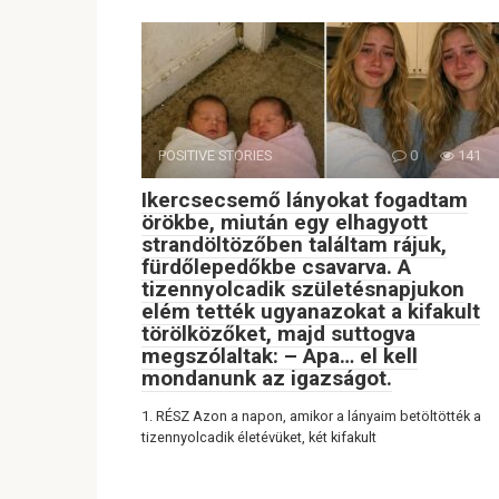
POSITIVE STORIES
0
141
Ikercsecsemő lányokat fogadtam
örökbe, miután egy elhagyott
strandöltözőben találtam rájuk,
fürdőlepedőkbe csavarva. A
tizennyolcadik születésnapjukon
elém tették ugyanazokat a kifakult
törölközőket, majd suttogva
megszólaltak: – Apa… el kell
mondanunk az igazságot.
1. RÉSZ Azon a napon, amikor a lányaim betöltötték a
tizennyolcadik életévüket, két kifakult