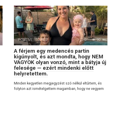
POSITIVE STORIES
0
90
A férjem egy medencés partin
kigúnyolt, és azt mondta, hogy NEM
VAGYOK olyan vonzó, mint a bátyja új
felesége — ezért mindenki előtt
helyretettem.
Minden kegyetlen megjegyzést szó nélkül eltűrtem, és
folyton azt ismételgettem magamban, hogy ne vegyem