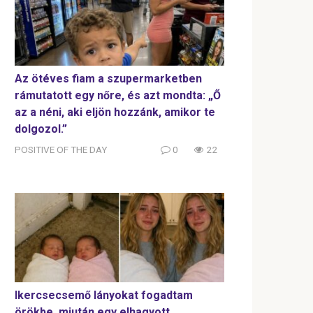
Az ötéves fiam a szupermarketben
rámutatott egy nőre, és azt mondta: „Ő
az a néni, aki eljön hozzánk, amikor te
dolgozol.”
POSITIVE OF THE DAY
0
22
Ikercsecsemő lányokat fogadtam
örökbe, miután egy elhagyott