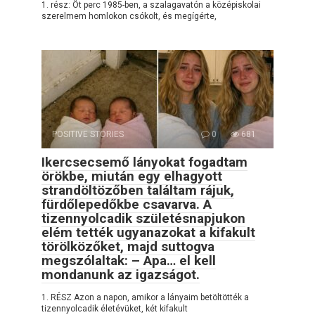
1. rész: Öt perc 1985-ben, a szalagavatón a középiskolai
szerelmem homlokon csókolt, és megígérte,
POSITIVE STORIES
0
681
Ikercsecsemő lányokat fogadtam
örökbe, miután egy elhagyott
strandöltözőben találtam rájuk,
fürdőlepedőkbe csavarva. A
tizennyolcadik születésnapjukon
elém tették ugyanazokat a kifakult
törölközőket, majd suttogva
megszólaltak: – Apa… el kell
mondanunk az igazságot.
1. RÉSZ Azon a napon, amikor a lányaim betöltötték a
tizennyolcadik életévüket, két kifakult