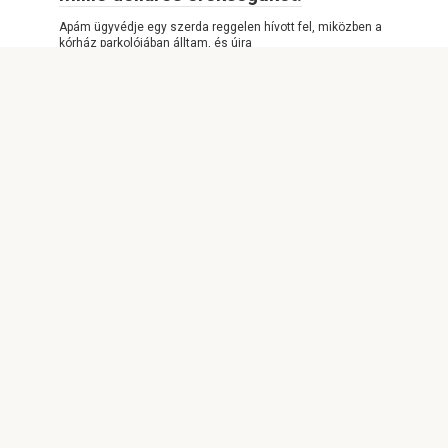
Apám ügyvédje egy szerda reggelen hívott fel, miközben a
kórház parkolójában álltam, és újra
POSITIVE STORIES
0
2,827
A lányom kitiltott az esküvőjéről,
miután egy nyolcmillió dolláros
szőlőbirtokot ajándékoztam neki
1. rész: Kitiltva a saját szőlőbirtokomról A virágkötő miatt
hívtam fel a lányomat. Négy