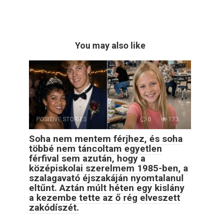
You may also like
POSITIVE STORIES
0
173
Soha nem mentem férjhez, és soha
többé nem táncoltam egyetlen
férfival sem azután, hogy a
középiskolai szerelmem 1985-ben, a
szalagavató éjszakáján nyomtalanul
eltűnt. Aztán múlt héten egy kislány
a kezembe tette az ő rég elveszett
zakódíszét.