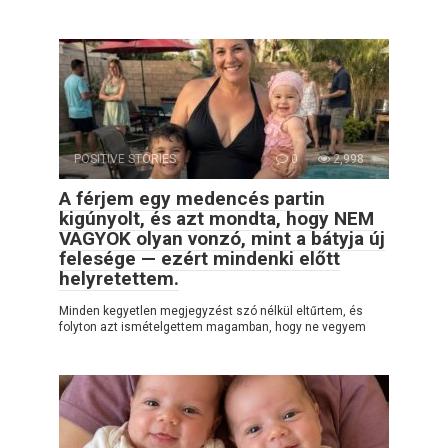
POSITIVE STORIES
0
2,998
A férjem egy medencés partin
kigúnyolt, és azt mondta, hogy NEM
VAGYOK olyan vonzó, mint a bátyja új
felesége — ezért mindenki előtt
helyretettem.
Minden kegyetlen megjegyzést szó nélkül eltűrtem, és
folyton azt ismételgettem magamban, hogy ne vegyem