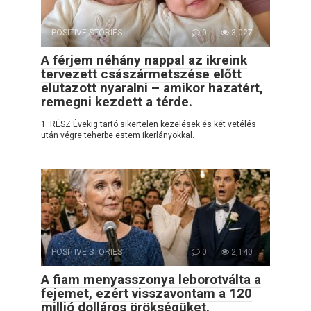
POSITIVE STORIES
0
3,027
A férjem néhány nappal az ikreink
tervezett császármetszése előtt
elutazott nyaralni – amikor hazatért,
remegni kezdett a térde.
1. RÉSZ Évekig tartó sikertelen kezelések és két vetélés
után végre teherbe estem ikerlányokkal.
POSITIVE STORIES
0
2,140
A fiam menyasszonya leborotválta a
fejemet, ezért visszavontam a 120
millió dolláros örökségüket.