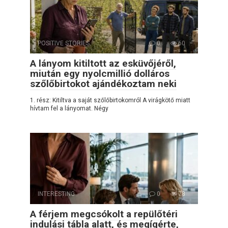
POSITIVE STORIES
0
60
A lányom kitiltott az esküvőjéről,
miután egy nyolcmillió dolláros
szőlőbirtokot ajándékoztam neki
1. rész: Kitiltva a saját szőlőbirtokomról A virágkötő miatt
hívtam fel a lányomat. Négy
INTERESTING
0
78
A férjem megcsókolt a repülőtéri
indulási tábla alatt, és megígérte,