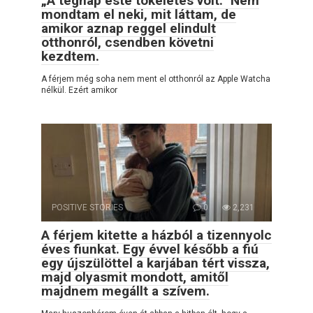
„A tegnap este tökéletes volt.” Nem
mondtam el neki, mit láttam, de
amikor aznap reggel elindult
otthonról, csendben követni
kezdtem.
A férjem még soha nem ment el otthonról az Apple Watcha
nélkül. Ezért amikor
POSITIVE STORIES
0
2,231
A férjem kitette a házból a tizennyolc
éves fiunkat. Egy évvel később a fiú
egy újszülöttel a karjában tért vissza,
majd olyasmit mondott, amitől
majdnem megállt a szívem.