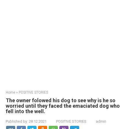
Home
»
POSITIVE STORIES
The owner folowed his dog to see why is he so
worried until they faced the emaciated dog who
fell into the well.
Published by:
28.12.2021
POSITIVE STORIES
admin