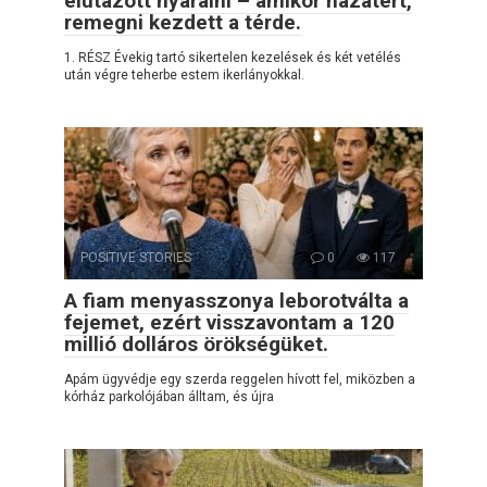
elutazott nyaralni – amikor hazatért,
remegni kezdett a térde.
1. RÉSZ Évekig tartó sikertelen kezelések és két vetélés
után végre teherbe estem ikerlányokkal.
POSITIVE STORIES
0
117
A fiam menyasszonya leborotválta a
fejemet, ezért visszavontam a 120
millió dolláros örökségüket.
Apám ügyvédje egy szerda reggelen hívott fel, miközben a
kórház parkolójában álltam, és újra