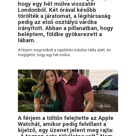
hogy egy hét múlva visszatér
Londonból. Két órával később
törölték a járatomat, a légitársaság
pedig az első osztályú váróba
irányított. Abban a pillanatban, hogy
beléptem, földbe gyökerezett a
lábam.
A férjem megcsókolt a repülőtéri indulási tábla alatt, és
megígérte, hogy egy hét múlva
POSITIVE STORIES
0
344
A férjem a töltőn felejtette az Apple
Watchát, amikor pedig felvillant a
kijelző, egy üzenet jelent meg rajta: