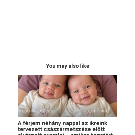
You may also like
POSITIVE STORIES
0
15
A férjem néhány nappal az ikreink
tervezett császármetszése előtt