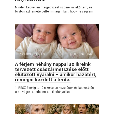
Minden kegyetlen megjegyzést szó nélkül eltűrtem, és
folyton azt ismételgettem magamban, hogy ne vegyem
POSITIVE STORIES
0
3,042
A férjem néhány nappal az ikreink
tervezett császármetszése előtt
elutazott nyaralni – amikor hazatért,
remegni kezdett a térde.
1. RÉSZ Évekig tartó sikertelen kezelések és két vetélés
után végre teherbe estem ikerlányokkal.