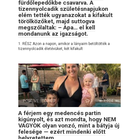
fürdőlepedőkbe csavarva. A
tizennyolcadik születésnapjukon
elém tették ugyanazokat a kifakult
törölközőket, majd suttogva
megszólaltak: – Apa… el kell
mondanunk az igazságot.
1. RÉSZ Azon a napon, amikor a lányaim betöltötték a
tizennyolcadik életévüket, két kifakult
POSITIVE STORIES
0
3,004
A férjem egy medencés partin
kigúnyolt, és azt mondta, hogy NEM
VAGYOK olyan vonzó, mint a bátyja új
felesége — ezért mindenki előtt
helyretettem.