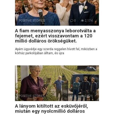
POSITIVE STORIES
0
2,174
A fiam menyasszonya leborotválta a
fejemet, ezért visszavontam a 120
millió dolláros örökségüket.
Apám ügyvédje egy szerda reggelen hívott fel, miközben a
kórház parkolójában álltam, és újra
POSITIVE STORIES
0
2,829
A lányom kitiltott az esküvőjéről,
miután egy nyolcmillió dolláros