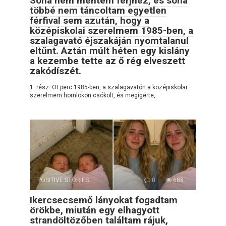
Soha nem mentem férjhez, és soha
többé nem táncoltam egyetlen
férfival sem azután, hogy a
középiskolai szerelmem 1985-ben, a
szalagavató éjszakáján nyomtalanul
eltűnt. Aztán múlt héten egy kislány
a kezembe tette az ő rég elveszett
zakódíszét.
1. rész: Öt perc 1985-ben, a szalagavatón a középiskolai
szerelmem homlokon csókolt, és megígérte,
POSITIVE STORIES
0
688
Ikercsecsemő lányokat fogadtam
örökbe, miután egy elhagyott
strandöltözőben találtam rájuk,